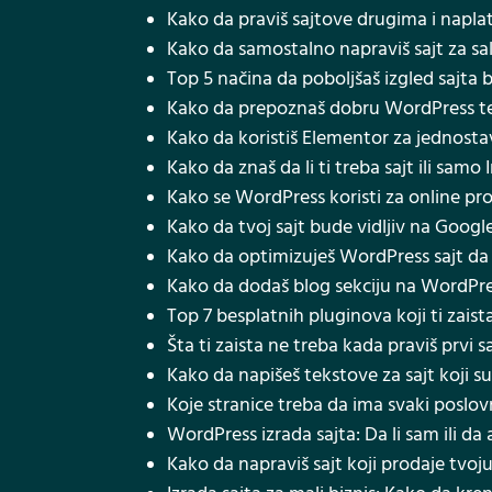
Kako da praviš sajtove drugima i naplat
Kako da samostalno napraviš sajt za salon
Top 5 načina da poboljšaš izgled sajta 
Kako da prepoznaš dobru WordPress te
Kako da koristiš Elementor za jednost
Kako da znaš da li ti treba sajt ili samo
Kako se WordPress koristi za online pr
Kako da tvoj sajt bude vidljiv na Googl
Kako da optimizuješ WordPress sajt da 
Kako da dodaš blog sekciju na WordPres
Top 7 besplatnih pluginova koji ti zai
Šta ti zaista ne treba kada praviš prvi s
Kako da napišeš tekstove za sajt koji su 
Koje stranice treba da ima svaki poslovn
WordPress izrada sajta: Da li sam ili da
Kako da napraviš sajt koji prodaje tvoju