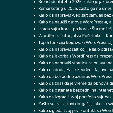
Brend identitet u 2025: zašto je jak br
Remarketing u 2025: zašto ga ne smeš pr
Kako da napraviš web sajt sam, ali bez 
Kako da naučiš osnove WordPress-a, a z
Izrada sajta korak po korak: Šta možeš s
WordPress Tutorijal za Početnike – Ko
Top 5 funkcija koje svaki WordPress saj
Kako da napraviš sajt koji je lako održ
Kako da iskoristiš WordPress da prezent
Kako da napraviš stranicu za prijavu n
Kako da dodaješ slike, video i fajlove 
Kako da bezbedno ažuriraš WordPress b
Kako da znaš da je vreme da obnoviš di
Kako da ostanete bezbedni na interne
Kako da izgradiš svoj portfolio sajt bez
Zašto su svi sajtovi drugačiji, iako su 
Kako izgleda tvoj prvi kontakt sa Wor