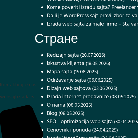
Kome poveriti izradu sajta? Freelancer v
Da li je WordPress sajt pravi izbor za va
Izrada web sajta za male firme – šta v
Стране
Redizajn sajta
(28.07.2026)
Iskustva klijenta
(18.05.2026)
Mapa sajta
(15.08.2025)
Održavanje sajta
(06.06.2025)
Kontaktirajte nas
Dizajn web sajtova
(03.06.2025)
Izrada internet prodavnice
websajtizrada.rs
(08.05.2025)
O nama
(08.05.2025)
Blog
(08.05.2025)
SEO - optimizacija web sajta
(30.04.2025
Cenovnik i ponuda
(24.04.2025)