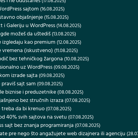
neš i ne odustaneš
(17.08.2025)
WordPress sajtom
(16.08.2025)
stavno objašnjenje
(15.08.2025)
 i Galeriju u WordPress
(14.08.2025)
i gde možeš da uštediš
(13.08.2025)
e izgledaju kao premium
(12.08.2025)
je vremena (iskustveno)
(11.08.2025)
odič bez tehničkog žargona
(10.08.2025)
fesionalno uz WordPress
(09.08.2025)
ikom izrade sajta
(09.08.2025)
 praviš sajt sam
(09.08.2025)
le biznise i preduzetnike
(08.08.2025)
jašnjeno bez stručnih izraza
(07.08.2025)
o treba da bi krenuo
(07.08.2025)
e od 40% svih sajtova na svetu
(07.08.2025)
 sajt bez znanja programiranja
(07.08.2025)
ate pre nego što angažujete web dizajnera ili agenciju
(28.0