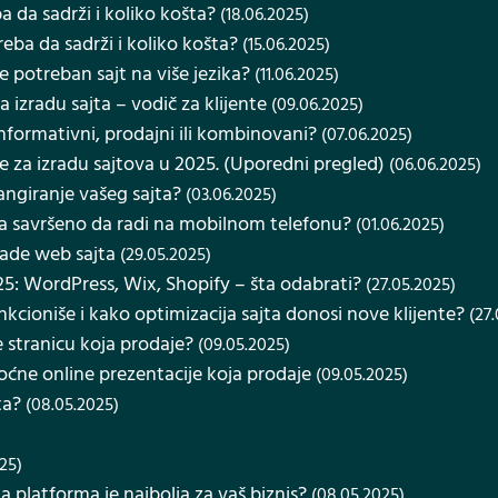
a da sadrži i koliko košta?
(18.06.2025)
reba da sadrži i koliko košta?
(15.06.2025)
e potreban sajt na više jezika?
(11.06.2025)
a izradu sajta – vodič za klijente
(09.06.2025)
– informativni, prodajni ili kombinovani?
(07.06.2025)
e za izradu sajtova u 2025. (Uporedni pregled)
(06.06.2025)
rangiranje vašeg sajta?
(03.06.2025)
ra savršeno da radi na mobilnom telefonu?
(01.06.2025)
zrade web sajta
(29.05.2025)
25: WordPress, Wix, Shopify – šta odabrati?
(27.05.2025)
unkcioniše i kako optimizacija sajta donosi nove klijente?
(27
 stranicu koja prodaje?
(09.05.2025)
oćne online prezentacije koja prodaje
(09.05.2025)
ta?
(08.05.2025)
25)
a platforma je najbolja za vaš biznis?
(08.05.2025)