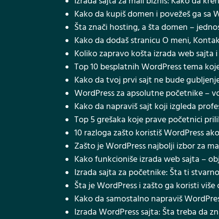
Izrada sajta za mali biznis: Kako da kre
Kako da kupiš domen i povežeš ga sa 
Šta znači hosting, a šta domen – jedno
Kako da dodaš stranicu O meni, Kontakt
Koliko zapravo košta izrada web sajta 
Top 10 besplatnih WordPress tema koj
Kako da tvoj prvi sajt ne bude gubljen
WordPress za apsolutne početnike – v
Kako da napraviš sajt koji izgleda pro
Top 5 grešaka koje prave početnici pril
10 razloga zašto koristiš WordPress ako
Zašto je WordPress najbolji izbor za ma
Kako funkcioniše izrada web sajta – ob
Izrada sajta za početnike: Šta ti stvarn
Šta je WordPress i zašto ga koristi viš
Kako da samostalno napraviš WordPress
Izrada WordPress sajta: Šta treba da zn