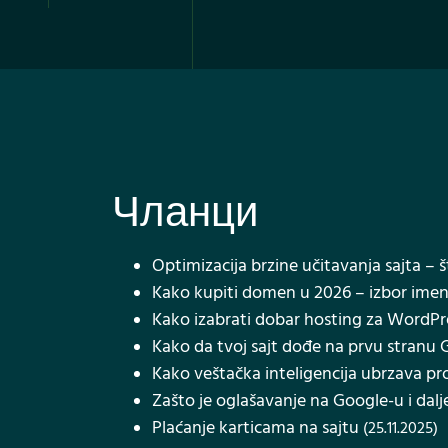
Чланци
Optimizacija brzine učitavanja sajta – š
Kako kupiti domen u 2026 – izbor imena,
Kako izabrati dobar hosting za WordPre
Kako da tvoj sajt dođe na prvu stranu
Kako veštačka inteligencija ubrzava pr
Zašto je oglašavanje na Google-u i dalje
Plaćanje karticama na sajtu
(25.11.2025)