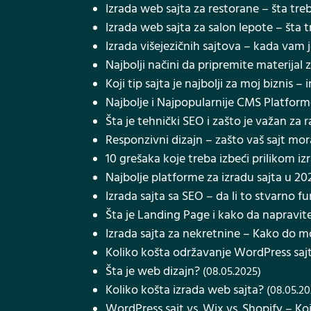
Izrada web sajta za restorane – šta treb
Izrada web sajta za salon lepote – šta t
Izrada višejezičnih sajtova – kada vam j
Najbolji načini da pripremite materijal z
Koji tip sajta je najbolji za moj biznis 
Najbolje i Najpopularnije CMS Platform
Šta je tehnički SEO i zašto je važan za 
Responzivni dizajn – zašto vaš sajt mo
10 grešaka koje treba izbeći prilikom i
Najbolje platforme za izradu sajta u 20
Izrada sajta sa SEO – da li to stvarno f
Šta je Landing Page i kako da napravite
Izrada sajta za nekretnine – Kako do m
Koliko košta održavanje WordPress saj
Šta je web dizajn?
(08.05.2025)
Koliko košta izrada web sajta?
(08.05.20
WordPress sajt vs. Wix vs. Shopify – Koj