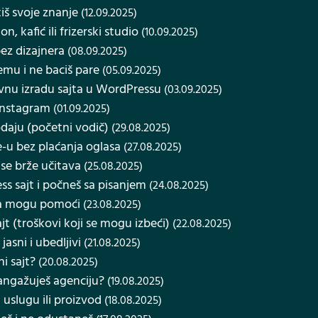
iš svoje znanje
(12.09.2025)
, kafić ili frizerski studio
(10.09.2025)
bez dizajnera
(08.09.2025)
mu i ne baciš pare
(05.09.2025)
avnu izradu sajta u WordPressu
(03.09.2025)
 Instagram
(01.09.2025)
odaju (početni vodič)
(29.08.2025)
e-u bez plaćanja oglasa
(27.08.2025)
se brže učitava
(25.08.2025)
s sajt i počneš sa pisanjem
(24.08.2025)
sta mogu pomoći
(23.08.2025)
ajt (troškovi koji se mogu izbeći)
(22.08.2025)
jasni i ubedljivi
(21.08.2025)
i sajt?
(20.08.2025)
 angažuješ agenciju?
(19.08.2025)
 uslugu ili proizvod
(18.08.2025)