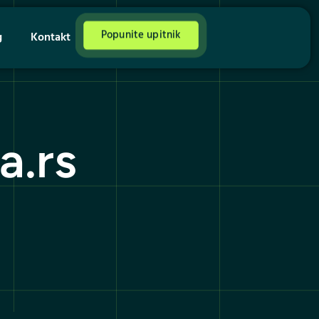
Popunite upitnik
g
Kontakt
a.rs