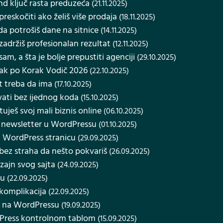
end ključ rasta preduzeća
(21.11.2025)
eskočiti ako želiš više prodaja
(18.11.2025)
da potrošiš dane na sitnice
(14.11.2025)
adržiš profesionalan rezultat
(12.11.2025)
am, a šta je bolje prepustiti agenciji
(29.10.2025)
rak po Korak Vodič 2026
(22.10.2025)
t treba da ima
(17.10.2025)
avati bez ijednog koda
(15.10.2025)
uješ svoj mali biznis online
(06.10.2025)
a newsletter u WordPressu
(01.10.2025)
na WordPress stranicu
(29.09.2025)
ez straha da nešto pokvariš
(26.09.2025)
zajn svog sajta
(24.09.2025)
tu
(22.09.2025)
 komplikacija
(22.09.2025)
svi na WordPressu
(19.09.2025)
dPress kontrolnom tablom
(15.09.2025)