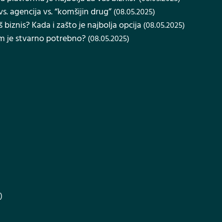
s. agencija vs. “komšijin drug”
(08.05.2025)
š biznis? Kada i zašto je najbolja opcija
(08.05.2025)
am je stvarno potrebno?
(08.05.2025)
)