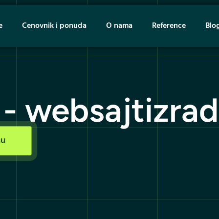
e
Cenovnik i ponuda
O nama
Reference
Blo
- websajtizrad
nu