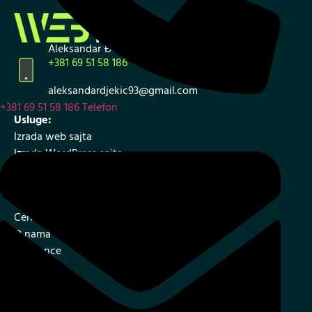
Aleksandar Đekić
+381 69 51 58 186
aleksandardjekic93@gmail.com
+381 69 51 58 186
Telefon
Usluge:
Izrada web sajta
Izrada WordPress sajta
Izrada internet prodavnice
SEO – optimizacija web sajta
Cenovnik i ponuda
O nama
Reference
Blog
Kontakt
Mapa sajta