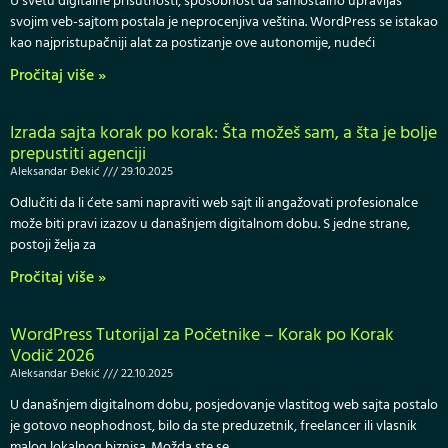
U svetu digitalne prisutnosti, sposobnost da samostalno upravljaš
svojim veb-sajtom postala je neprocenjiva veština. WordPress se istakao
kao najpristupačniji alat za postizanje ove autonomije, nudeći
Pročitaj više »
Izrada sajta korak po korak: Šta možeš sam, a šta je bolje
prepustiti agenciji
Aleksandar Đekić
29.10.2025
Odlučiti da li ćete sami napraviti web sajt ili angažovati profesionalce
može biti pravi izazov u današnjem digitalnom dobu. S jedne strane,
postoji želja za
Pročitaj više »
WordPress Tutorijal za Početnike – Korak po Korak
Vodič 2026
Aleksandar Đekić
22.10.2025
U današnjem digitalnom dobu, posjedovanje vlastitog web sajta postalo
je gotovo neophodnost, bilo da ste preduzetnik, freelancer ili vlasnik
malog lokalnog biznisa. Možda ste se