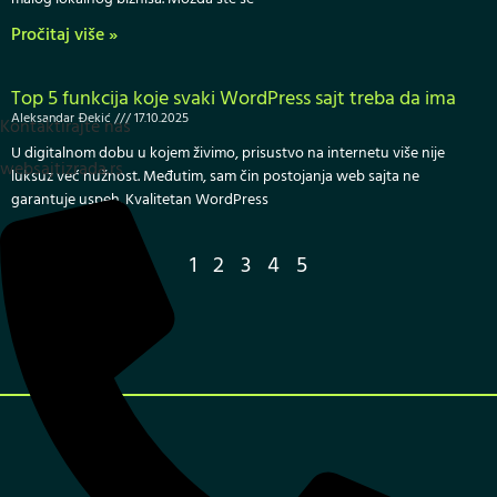
Pročitaj više »
Top 5 funkcija koje svaki WordPress sajt treba da ima
Aleksandar Đekić
17.10.2025
Kontaktirajte nas
U digitalnom dobu u kojem živimo, prisustvo na internetu više nije
websajtizrada.rs
luksuz već nužnost. Međutim, sam čin postojanja web sajta ne
garantuje uspeh. Kvalitetan WordPress
Pročitaj više »
1
2
3
4
5