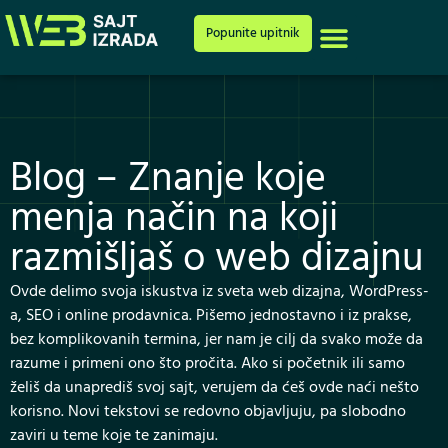
Cenovnik i ponuda
Popunite upitnik
Blog – Znanje koje
menja način na koji
razmišljaš o web dizajnu
Ovde delimo svoja iskustva iz sveta web dizajna, WordPress-
a, SEO i online prodavnica. Pišemo jednostavno i iz prakse,
bez komplikovanih termina, jer nam je cilj da svako može da
razume i primeni ono što pročita. Ako si početnik ili samo
želiš da unaprediš svoj sajt, verujem da ćeš ovde naći nešto
korisno. Novi tekstovi se redovno objavljuju, pa slobodno
zaviri u teme koje te zanimaju.