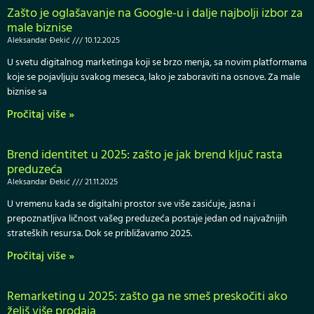
Zašto je oglašavanje na Google-u i dalje najbolji izbor za
male biznise
Aleksandar Đekić
10.12.2025
U svetu digitalnog marketinga koji se brzo menja, sa novim platformama
koje se pojavljuju svakog meseca, lako je zaboraviti na osnove. Za male
biznise sa
Pročitaj više »
Brend identitet u 2025: zašto je jak brend ključ rasta
preduzeća
Aleksandar Đekić
21.11.2025
U vremenu kada se digitalni prostor sve više zasićuje, jasna i
prepoznatljiva ličnost vašeg preduzeća postaje jedan od najvažnijih
strateških resursa. Dok se približavamo 2025.
Pročitaj više »
Remarketing u 2025: zašto ga ne smeš preskočiti ako
želiš više prodaja