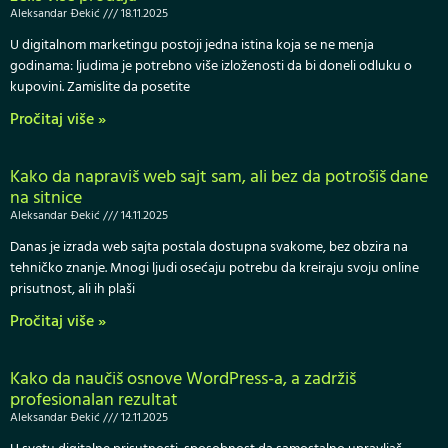
Aleksandar Đekić
18.11.2025
U digitalnom marketingu postoji jedna istina koja se ne menja
godinama: ljudima je potrebno više izloženosti da bi doneli odluku o
kupovini. Zamislite da posetite
Pročitaj više »
Kako da napraviš web sajt sam, ali bez da potrošiš dane
na sitnice
Aleksandar Đekić
14.11.2025
Danas je izrada web sajta postala dostupna svakome, bez obzira na
tehničko znanje. Mnogi ljudi osećaju potrebu da kreiraju svoju online
prisutnost, ali ih plaši
Pročitaj više »
Kako da naučiš osnove WordPress-a, a zadržiš
profesionalan rezultat
Aleksandar Đekić
12.11.2025