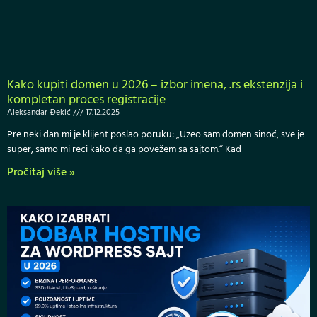
Kako kupiti domen u 2026 – izbor imena, .rs ekstenzija i
kompletan proces registracije
Aleksandar Đekić
17.12.2025
Pre neki dan mi je klijent poslao poruku: „Uzeo sam domen sinoć, sve je
super, samo mi reci kako da ga povežem sa sajtom.“ Kad
Pročitaj više »