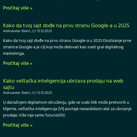
Pročitaj više »
Kako da tvoj sajt dođe na prvu stranu Google-a u 2025
Aleksandar Đekić
15.12.2025
Kako da tvoj sajt dođe na prvu stranu Google-a u 2025 Dostizanje prve
stranice Google-a je cilj koji može delovati kao sveti gral digitalnog
marketinga.
Pročitaj više »
Kako veštačka inteligencija ubrzava prodaju na web
sajtu
Aleksandar Đekić
12.12.2025
U današnjem digitalnom okruženju, gde se svaki klik može pretvoriti u
klijenta, veštačka inteligencija (VI) postaje nezaobilazni alat za ubrzanje
prodaje. Više nije samo futuristički
Pročitaj više »