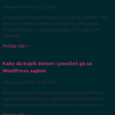
Aleksandar Đekić
12.12.2025
U današnjem digitalnom okruženju, gde se svaki klik može
pretvoriti u klijenta, veštačka inteligencija (VI) postaje
nezaobilazni alat za ubrzanje prodaje. Više nije samo
futuristički
Pročitaj više »
Kako da kupiš domen i povežeš ga sa
WordPress sajtom
Aleksandar Đekić
16.08.2025
Kupovina domena i njegovo povezivanje sa WordPress
sajtom su ključni koraci u izgradnji online prisustva. Bez
domena, vaš sajt ne može biti pristupačan korisnicima, a