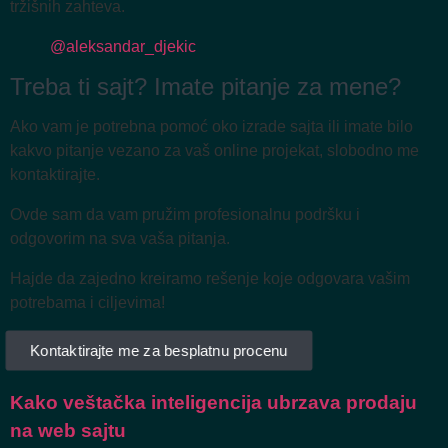
tržišnih zahteva.
@aleksandar_djekic
Treba ti sajt? Imate pitanje za mene?
Ako vam je potrebna pomoć oko izrade sajta ili imate bilo
kakvo pitanje vezano za vaš online projekat, slobodno me
kontaktirajte.
Ovde sam da vam pružim profesionalnu podršku i
odgovorim na sva vaša pitanja.
Hajde da zajedno kreiramo rešenje koje odgovara vašim
potrebama i ciljevima!
Kontaktirajte me za besplatnu procenu
Kako veštačka inteligencija ubrzava prodaju
na web sajtu