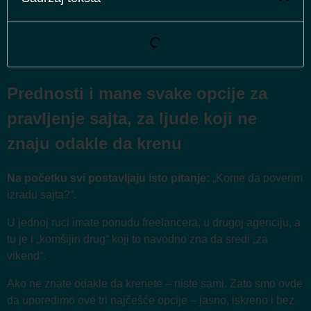
Prednosti i mane svake opcije za
pravljenje sajta, za ljude koji ne
znaju odakle da krenu
Na početku svi postavljaju isto pitanje:
„Kome da poverim
izradu sajta?“.
U jednoj ruci imate ponudu freelancera, u drugoj agenciju, a
tu je i „komšijin drug“ koji to navodno zna da sredi „za
vikend“.
Ako ne znate odakle da krenete – niste sami. Zato smo ovde
da uporedimo ove tri najčešće opcije – jasno, iskreno i bez