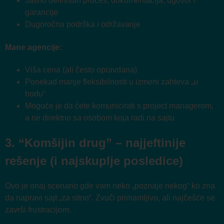
Jasno definisan proces, dokumentacija, ugovor i
garancije
Dugoročna podrška i održavanje
Mane agencije:
Viša cena (ali često opravdana)
Ponekad manje fleksibilnosti u izmeni zahteva „u
hodu“
Moguće je da ćete komunicirati s project managerom,
a ne direktno sa osobom koja radi na sajtu
3. “Komšijin drug” – najjeftinije
rešenje (i najskuplje posledice)
Ovo je onaj scenario gde vam neko „poznaje nekog“ ko zna
da napravi sajt „za sitno“. Zvuči primamljivo, ali najčešće se
završi frustracijom.