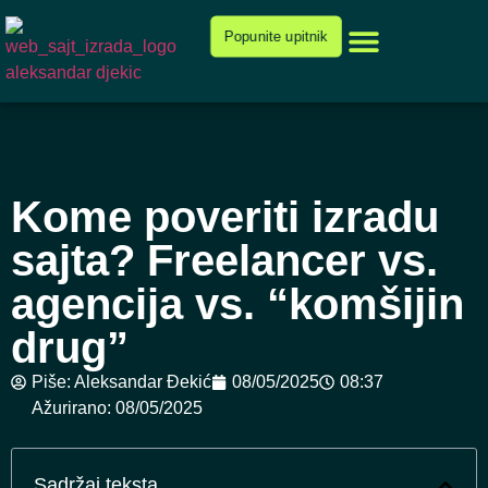
Cenovnik i ponuda
Popunite upitnik
Kome poveriti izradu
sajta? Freelancer vs.
agencija vs. “komšijin
drug”
Piše:
Aleksandar Đekić
08/05/2025
08:37
Ažurirano: 08/05/2025
Sadržaj teksta