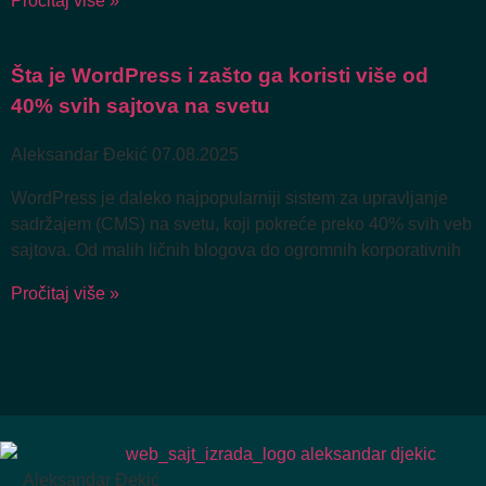
Pročitaj više »
Šta je WordPress i zašto ga koristi više od
40% svih sajtova na svetu
Aleksandar Đekić
07.08.2025
WordPress je daleko najpopularniji sistem za upravljanje
sadržajem (CMS) na svetu, koji pokreće preko 40% svih veb
sajtova. Od malih ličnih blogova do ogromnih korporativnih
Pročitaj više »
Aleksandar Đekić