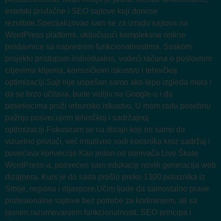
estetski privlačne i SEO sajtove koji donose
rezultate.Specijalizovao sam se za izradu sajtova na
WordPress platformi, uključujući kompleksne online
prodavnice sa naprednim funkcionalnostima. Svakom
projektu pristupam individualno, vodeći računa o poslovnim
ciljevima klijenta, korisničkom iskustvu i tehničkoj
optimizaciji.Sajt nije uspešan samo ako lepo izgleda mora i
da se brzo učitava, bude vidljiv na Google-u i da
posetiocima pruži vrhunsko iskustvo. U mom radu posebnu
pažnju posvećujem tehničkoj i sadržajnoj
optimizaciji.Fokusiram se na dizajn koji ne samo da
vizuelno privlači, već intuitivno vodi korisnika kroz sadržaj i
povećava konverzije.Kao jedan od osnivača Live Škole
WordPress-a, posvećen sam edukaciji novih generacija web
dizajnera. Kurs je do sada prošlo preko 1300 polaznika iz
Srbije, regiona i dijaspore.Učim ljude da samostalno prave
profesionalne sajtove bez potrebe za kodiranjem, ali sa
jasnim razumevanjem funkcionalnosti, SEO principa i