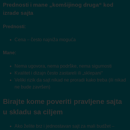
Prednosti i mane „komšijinog druga“ kod
izrade sajta
Prednosti:
Cena – često najniža moguća
Mane:
Nema ugovora, nema podrške, nema sigurnosti
Kvalitet i dizajn često zastareli ili „sklepani“
Veliki rizik da sajt nikad ne proradi kako treba (ili nikad
ne bude završen)
Birajte kome poveriti pravljene sajta
u skladu sa ciljem
Ako želite brz i jednostavan sajt za mali budžet –