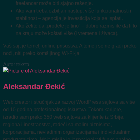
freelancer može biti sjajno rešenje.
Ako vam treba ozbiljan nastup, više funkcionalnosti i
stabilnost – agencija je investicija koja se isplati.
Ako želite da „prođete jeftino“ – dobro razmislite da li to
na kraju može koštati više (i vremena i živaca).
Vaš sajt je temelj online prisustva. A temelj se ne gradi preko
noći, niti preko komšijinog Wi-Fi-ja.
Autor teksta:
Aleksandar Đekić
Web creator i stručnjak za razvoj WordPress sajtova sa više
od 10 godina profesionalnog iskustva. Tokom karijere,
izradio sam preko 350 web sajtova za klijente iz Srbije,
regiona i inostranstva, radeći sa malim biznisima,
korporacijama, nevladinim organizacijama i individualnim
preduzetnicima. Moja misija je jasna: kreirati funkcionalne,