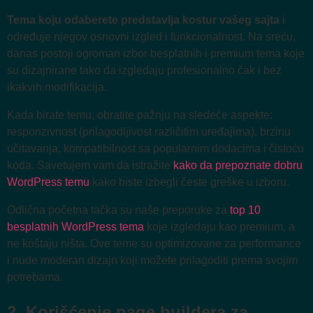
Tema koju odaberete predstavlja kostur vašeg sajta
i
određuje njegov osnovni izgled i funkcionalnost. Na sreću,
danas postoji ogroman izbor besplatnih i premium tema koje
su dizajnirane tako da izgledaju profesionalno čak i bez
ikakvih modifikacija.
Kada birate temu, obratite pažnju na sledeće aspekte:
responzivnost (prilagodljivost različitim uređajima), brzinu
učitavanja, kompatibilnost sa popularnim dodacima i čistoću
koda. Savetujem vam da istražite
kako da prepoznate dobru
WordPress temu
kako biste izbegli česte greške u izboru.
Odlična početna tačka su naše preporuke za
top 10
besplatnih WordPress tema
koje izgledaju kao premium, a
ne koštaju ništa. Ove teme su optimizovane za performance
i nude moderan dizajn koji možete prilagoditi prema svojim
potrebama.
2. Korišćenje page buildera za