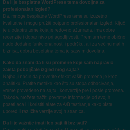
Da li je besplatna WordPress tema dovoljna za
profesionalan izgled?
Da, mnoge besplatne WordPress teme su izuzetno
kvalitetne i mogu pružiti potpuno profesionalan izgled. Ključ
je u odabiru teme koja je redovno ažurirana, ima dobre
recenzije i dobar nivo prilagodljivosti. Premium teme obično
nude dodatne funkcionalnosti i podršku, ali za većinu malih
biznisa, dobra besplatna tema je sasvim dovoljna.
Kako da znam da li su promene koje sam napravio
zaista poboljšale izgled mog sajta?
Najbolji način da proverite efekat vaših promena je kroz
analitiku. Pratite metrike kao što su stopa odbacivanja,
vreme provedeno na sajtu i konverzije pre i posle promena.
Takođe, možete tražiti povratne informacije od svojih
posetilaca ili koristiti alate za A/B testiranje kako biste
uporedili različite verzije svojih stranica.
Da li je važnije imati lep sajt ili brz sajt?
Oba aspekta su kritično važna! Lep sajt koji se sporo učitava