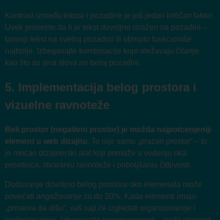
Kontrast između teksta i pozadine je još jedan kritičan faktor.
Uvek proverite da li je tekst dovoljno izražen na pozadini –
tamniji tekst na svetloj pozadini ili obrnuto funkcioniše
najbolje. Izbegavajte kombinacije koje otežavaju čitanje,
kao što su siva slova na beloj pozadini.
5. Implementacija belog prostora i
vizuelne ravnoteže
Beli prostor (negativni prostor) je možda najpotcenjeniji
element u web dizajnu
. To nije samo „prazan prostor“ – to
je moćan dizajnerski alat koji pomaže u vodenju oka
posetioca, stvaranju ravnoteže i poboljšanju čitljivosti.
Dodavanje dovoljno belog prostora oko elemenata može
povećati angažovanje za do 20%. Kada elementi imaju
„prostora da dišu“, vaš sajt će izgledati organizovanije i
profesionalnije. Izbegavajte isprepunjenost – svaki element