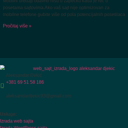
Mobilni uređaji odavno nisu u zapećku kada je reč o
posetama sajtovima.Ako vaš sajt nije optimizovan za
mobilne telefone gubite više od pola potencijalnih posetilaca
Pročitaj više »
Aleksandar Đekić
+381 69 51 58 186
aleksandardjekic93@gmail.com
Usluge:
Izrada web sajta
Izrada WordPress sajta