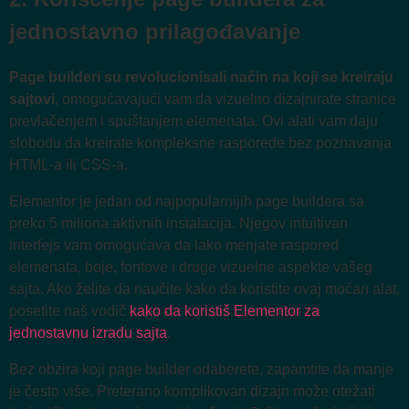
jednostavno prilagođavanje
Page builderi su revolucionisali način na koji se kreiraju
sajtovi
, omogućavajući vam da vizuelno dizajnirate stranice
prevlačenjem i spuštanjem elemenata. Ovi alati vam daju
slobodu da kreirate kompleksne rasporede bez poznavanja
HTML-a ili CSS-a.
Elementor je jedan od najpopularnijih page buildera sa
preko 5 miliona aktivnih instalacija. Njegov intuitivan
interfejs vam omogućava da lako menjate raspored
elemenata, boje, fontove i druge vizuelne aspekte vašeg
sajta. Ako želite da naučite kako da koristite ovaj moćan alat,
posetite naš vodič
kako da koristiš Elementor za
jednostavnu izradu sajta
.
Bez obzira koji page builder odaberete, zapamtite da manje
je često više. Preterano komplikovan dizajn može otežati