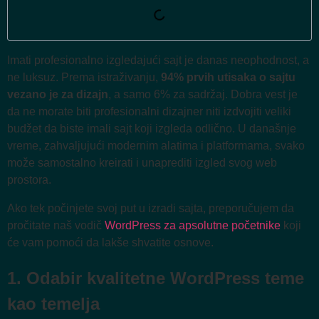
Imati profesionalno izgledajući sajt je danas neophodnost, a
ne luksuz. Prema istraživanju,
94% prvih utisaka o sajtu
vezano je za dizajn
, a samo 6% za sadržaj. Dobra vest je
da ne morate biti profesionalni dizajner niti izdvojiti veliki
budžet da biste imali sajt koji izgleda odlično. U današnje
vreme, zahvaljujući modernim alatima i platformama, svako
može samostalno kreirati i unaprediti izgled svog web
prostora.
Ako tek počinjete svoj put u izradi sajta, preporučujem da
pročitate naš vodič
WordPress za apsolutne početnike
koji
će vam pomoći da lakše shvatite osnove.
1. Odabir kvalitetne WordPress teme
kao temelja