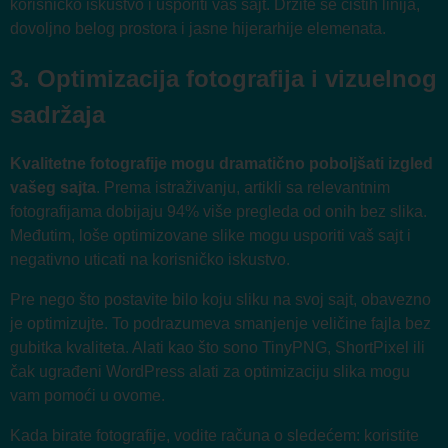
korisničko iskustvo i usporiti vaš sajt. Držite se čistih linija,
dovoljno belog prostora i jasne hijerarhije elemenata.
3. Optimizacija fotografija i vizuelnog
sadržaja
Kvalitetne fotografije mogu dramatično poboljšati izgled
vašeg sajta
. Prema istraživanju, artikli sa relevantnim
fotografijama dobijaju 94% više pregleda od onih bez slika.
Međutim, loše optimizovane slike mogu usporiti vaš sajt i
negativno uticati na korisničko iskustvo.
Pre nego što postavite bilo koju sliku na svoj sajt, obavezno
je optimizujte. To podrazumeva smanjenje veličine fajla bez
gubitka kvaliteta. Alati kao što sono TinyPNG, ShortPixel ili
čak ugrađeni WordPress alati za optimizaciju slika mogu
vam pomoći u ovome.
Kada birate fotografije, vodite računa o sledećem: koristite