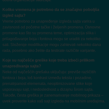
Koliko vremena je potrebno da se značajno poboljša
izgled sajta?
Vreme potrebno za unapređenje izgleda sajta varira u
zavisnosti od početne tačke i željenih promena. Osnovne
promene kao što su promena teme, optimizacija slika i
prilagođavanje boja i fontova mogu se uraditi za nekoliko
sati. Složenije modifikacije mogu zahtevati nekoliko dana
rada, posebno ako želite da testirate različite varijante.
Koje su najčešće greške koje treba izbeći prilikom
unapređivanja sajta?
Neke od najčešćih grešaka uključuju: previše različitih
fontova i boja, loš kontrast između teksta i pozadine,
prenatrpanost elemenata, neoptimizovane slike koje
usporavaju sajt, i nedoslednost u dizajnu širom sajta.
Takođe, česta greška je zanemarivanje mobilnog prikaza –
uvek proverite kako vaš sajt izgleda na mobilnim uređajima.