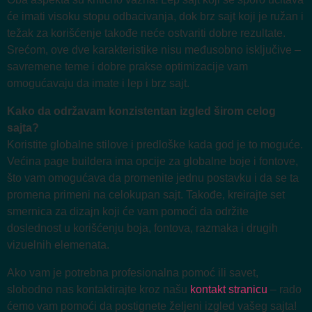
će imati visoku stopu odbacivanja, dok brz sajt koji je ružan i
težak za korišćenje takođe neće ostvariti dobre rezultate.
Srećom, ove dve karakteristike nisu međusobno isključive –
savremene teme i dobre prakse optimizacije vam
omogućavaju da imate i lep i brz sajt.
Kako da održavam konzistentan izgled širom celog
sajta?
Koristite globalne stilove i predloške kada god je to moguće.
Većina page buildera ima opcije za globalne boje i fontove,
što vam omogućava da promenite jednu postavku i da se ta
promena primeni na celokupan sajt. Takođe, kreirajte set
smernica za dizajn koji će vam pomoći da održite
doslednost u korišćenju boja, fontova, razmaka i drugih
vizuelnih elemenata.
Ako vam je potrebna profesionalna pomoć ili savet,
slobodno nas kontaktirajte kroz našu
kontakt stranicu
– rado
ćemo vam pomoći da postignete željeni izgled vašeg sajta!