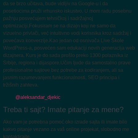
da se brzo učitava, bude vidljiv na Google-u i da
posetiocima pruži vrhunsko iskustvo. U mom radu posebnu
pažnju posvećujem tehničkoj i sadržajnoj
optimizaciji.Fokusiram se na dizajn koji ne samo da
vizuelno privlači, već intuitivno vodi korisnika kroz sadržaj i
povećava konverzije.Kao jedan od osnivača Live Škole
WordPress-a, posvećen sam edukaciji novih generacija web
dizajnera. Kurs je do sada prošlo preko 1300 polaznika iz
Srbije, regiona i dijaspore.Učim ljude da samostalno prave
profesionalne sajtove bez potrebe za kodiranjem, ali sa
jasnim razumevanjem funkcionalnosti, SEO principa i
tržišnih zahteva.
@aleksandar_djekic
Treba ti sajt? Imate pitanje za mene?
Ako vam je potrebna pomoć oko izrade sajta ili imate bilo
kakvo pitanje vezano za vaš online projekat, slobodno me
kontaktirajte.