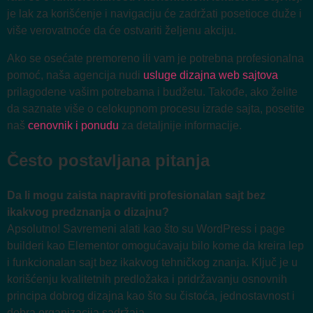
je lak za korišćenje i navigaciju će zadržati posetioce duže i
više verovatnoće da će ostvariti željenu akciju.
Ako se osećate premoreno ili vam je potrebna profesionalna
pomoć, naša agencija nudi
usluge dizajna web sajtova
prilagodene vašim potrebama i budžetu. Takođe, ako želite
da saznate više o celokupnom procesu izrade sajta, posetite
naš
cenovnik i ponudu
za detaljnije informacije.
Često postavljana pitanja
Da li mogu zaista napraviti profesionalan sajt bez
ikakvog predznanja o dizajnu?
Apsolutno! Savremeni alati kao što su WordPress i page
builderi kao Elementor omogućavaju bilo kome da kreira lep
i funkcionalan sajt bez ikakvog tehničkog znanja. Ključ je u
korišćenju kvalitetnih predložaka i pridržavanju osnovnih
principa dobrog dizajna kao što su čistoća, jednostavnost i
dobra organizacija sadržaja.