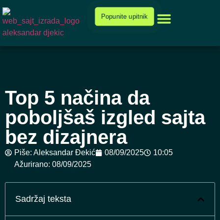
Cenovnik i ponuda
Popunite upitnik
Top 5 načina da
poboljšaš izgled sajta
bez dizajnera
Piše:
Aleksandar Đekić
08/09/2025
10:05
Ažurirano: 08/09/2025
Sadržaj teksta