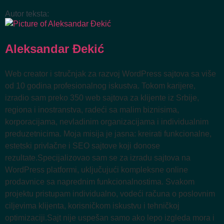
Autor teksta:
Aleksandar Đekić
Web creator i stručnjak za razvoj WordPress sajtova sa više
od 10 godina profesionalnog iskustva. Tokom karijere,
izradio sam preko 350 web sajtova za klijente iz Srbije,
regiona i inostranstva, radeći sa malim biznisima,
korporacijama, nevladinim organizacijama i individualnim
preduzetnicima. Moja misija je jasna: kreirati funkcionalne,
estetski privlačne i SEO sajtove koji donose
rezultate.Specijalizovao sam se za izradu sajtova na
WordPress platformi, uključujući kompleksne online
prodavnice sa naprednim funkcionalnostima. Svakom
projektu pristupam individualno, vodeći računa o poslovnim
ciljevima klijenta, korisničkom iskustvu i tehničkoj
optimizaciji.Sajt nije uspešan samo ako lepo izgleda mora i