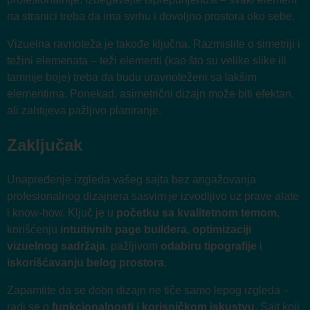
na stranici treba da ima svrhu i dovoljno prostora oko sebe.
Vizuelna ravnoteža je takođe ključna. Razmislite o simetriji i
težini elemenata – teži elementi (kao što su velike slike ili
tamnije boje) treba da budu uravnoteženi sa lakšim
elementima. Ponekad, asimetrični dizajn može biti efektan,
ali zahtijeva pažljivo planiranje.
Zaključak
Unapređenje izgleda vašeg sajta bez angažovanja
profesionalnog dizajnera sasvim je izvodljivo uz prave alate
i know-how. Ključ je u
početku sa kvalitetnom temom
,
korišćenju
intuitivnih page buildera
,
optimizaciji
vizuelnog sadržaja
, pažljivom
odabiru tipografije
i
iskorišćavanju belog prostora
.
Zapamtite da se dobri dizajn ne tiče samo lepog izgleda –
radi se o
funkcionalnosti i korisničkom iskustvu
. Sajt koji