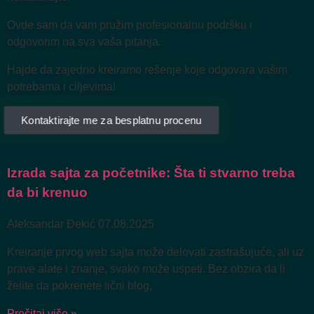
Ovde sam da vam pružim profesionalnu podršku i
odgovorim na sva vaša pitanja.
Hajde da zajedno kreiramo rešenje koje odgovara vašim
potrebama i ciljevima!
Kontaktirajte me za besplatnu procenu
Izrada sajta za početnike: Šta ti stvarno treba
da bi krenuo
Aleksandar Đekić
07.08.2025
Kreiranje prvog web sajta može delovati zastrašujuće, ali uz
prave alate i znanje, svako može uspeti. Bez obzira da li
želite da pokrenete lični blog,
Pročitaj više »