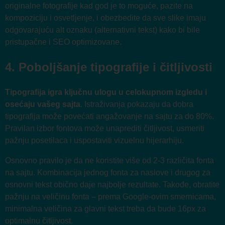
originalne fotografije kad god je to moguće, pazite na
kompoziciju i osvetljenje, i obezbedite da sve slike imaju
odgovarajuću alt oznaku (alternativni tekst) kako bi bile
pristupačne i SEO optimizovane.
4. Poboljšanje tipografije i čitljivosti
Tipografija igra ključnu ulogu u celokupnom izgledu i
osećaju vašeg sajta
. Istraživanja pokazaju da dobra
tipografija može povećati angažovanje na sajtu za do 80%.
Pravilan izbor fontova može unaprediti čitljivost, usmeriti
pažnju posetilaca i uspostaviti vizuelnu hijerarhiju.
Osnovno pravilo je da ne koristite više od 2-3 različita fonta
na sajtu. Kombinacija jednog fonta za naslove i drugog za
osnovni tekst obično daje najbolje rezultate. Takođe, obratite
pažnju na veličinu fonta – prema Google-ovim smernicama,
minimalna veličina za glavni tekst treba da bude 16px za
optimalnu čitljivost.