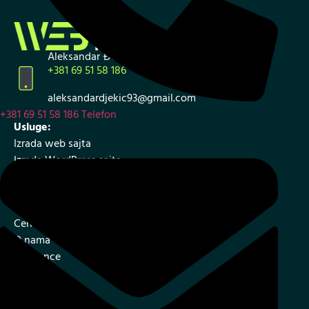
Aleksandar Đekić
+381 69 51 58 186
aleksandardjekic93@gmail.com
+381 69 51 58 186
Telefon
Usluge:
Izrada web sajta
Izrada WordPress sajta
Izrada internet prodavnice
SEO – optimizacija web sajta
Cenovnik i ponuda
O nama
Reference
Blog
Kontakt
Mapa sajta