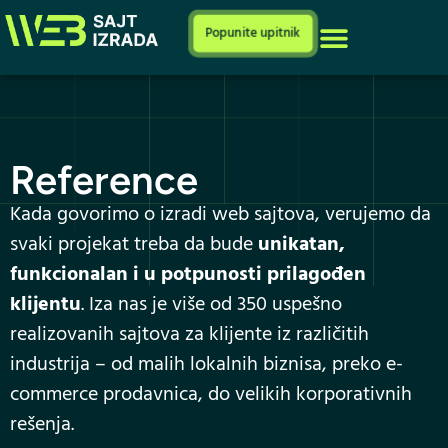
Cenovnik i ponuda
Popunite upitnik
Reference
Kada govorimo o izradi web sajtova, verujemo da
svaki projekat treba da bude
unikatan,
funkcionalan i u potpunosti prilagođen
klijentu
. Iza nas je više od 350 uspešno
realizovanih sajtova za klijente iz različitih
industrija – od malih lokalnih biznisa, preko e-
commerce prodavnica, do velikih korporativnih
rešenja.