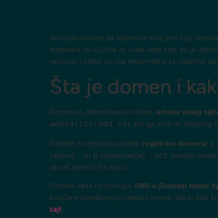
Ako pokušavate da napravite svoj prvi sajt, verov
elementa su ključna za svaki web sajt, pa je važno
razlikuju i zašto su oba neophodna za uspešno pos
Šta je domen i ka
Domen je, jednostavno rečeno,
adresa vašeg sajt
), što ga vodi do željenog 
websajtizrada.rs
Domeni se registruju preko
registrara domena
, a
sajtovi),
(organizacije),
(mrežni projek
.org
.net
za vaš brend i što kraći.
Domeni rade na principu
DNS-a (Domain Name S
brojčane kombinacije umesto imena, što bi bilo kr
sajt
.