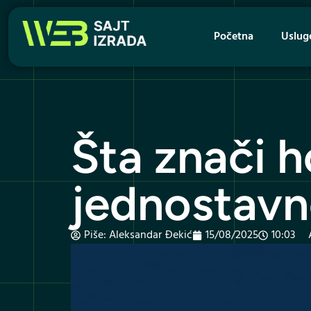
Početna
Uslug
Šta znači h
jednostavn
Piše:
Aleksandar Đekić
15/08/2025
10:03