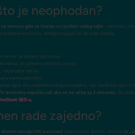
ašto je neophodan?
r na serveru gde se čuvaju svi podaci vašeg sajta
– tekstovi, slik
te podatke korisniku, omogućavajući im da vide sadržaj.
ite server sa drugim sajtovima.
 kontrola, ali zahteva tehničko znanje.
, najskuplja opcija.
laća prema potrošnji.
ašeg sajta. Ako izaberete lošeg provajdera, sajt može biti spor il
% korisnika napušta sajt ako se ne učita za 3 sekunde
, što pok
hničkom SEO-u
.
men rade zajedno?
i domen moraju biti povezani
. Kada kupite domen, morate ga
„u