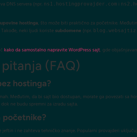
dva DNS servera (npr.
i
ns1.hostingprovajder.com
ns2.h
kupovine hostinga
, što može biti praktično za početnike. Međutim
Takođe, neki ljudi koriste
subdomene
(npr.
blog.websajtiz
ič
kako da samostalno napravite WordPress sajt
, gde objašnjava
 pitanja (FAQ)
bez hostinga?
odmah. Međutim, da bi sajt bio dostupan, morate ga povezati sa h
e dok ne budu spremni za izradu sajta.
za početnike?
 je jeftin i ne zahteva tehničko znanje. Popularni provajderi uključ