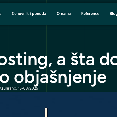
e
Cenovnik i ponuda
O nama
Reference
Blo
osting, a šta 
o objašnjenje
Ažurirano: 15/08/2025