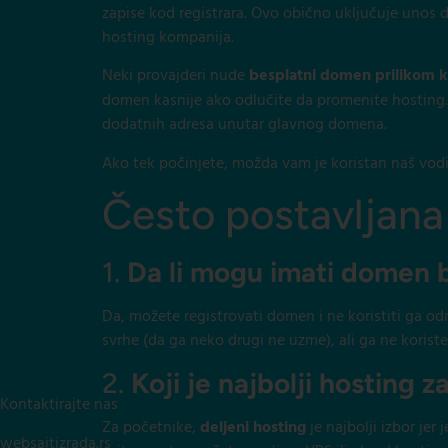
zapise kod registrara. Ovo obično uključuje unos 
hosting kompanija.
Neki provajderi nude
besplatni domen prilikom 
domen kasnije ako odlučite da promenite hosting. 
dodatnih adresa unutar glavnog domena.
Ako tek počinjete, možda vam je koristan naš vod
Često postavljana
1.
Da li mogu imati domen 
Da, možete registrovati domen i ne koristiti ga 
svrhe (da ga neko drugi ne uzme), ali ga ne korist
2.
Koji je najbolji hosting 
Kontaktirajte nas
Za početnike,
deljeni hosting
je najbolji izbor jer
websajtizrada.rs