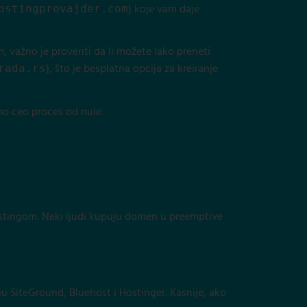
) koje vam daje
ostingprovajder.com
, važno je proveriti da li možete lako preneti
), što je besplatna opcija za kreiranje
rada.rs
mo ceo proces od nule.
ostingom. Neki ljudi kupuju domen u preemptive
uju SiteGround, Bluehost i Hostinger. Kasnije, ako