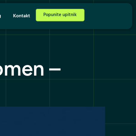
Popunite upitnik
g
Kontakt
domen –