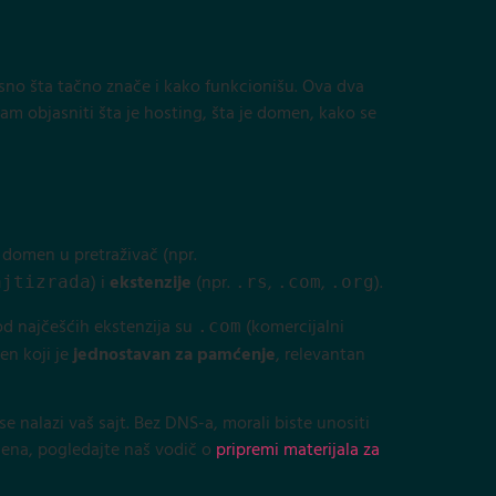
asno šta tačno znače i kako funkcionišu. Ova dva
am objasniti šta je hosting, šta je domen, kako se
 domen u pretraživač (npr.
) i
ekstenzije
(npr.
,
,
).
ajtizrada
.rs
.com
.org
 od najčešćih ekstenzija su
(komercijalni
.com
en koji je
jednostavan za pamćenje
, relevantan
 se nalazi vaš sajt. Bez DNS-a, morali biste unositi
mena, pogledajte naš vodič o
pripremi materijala za