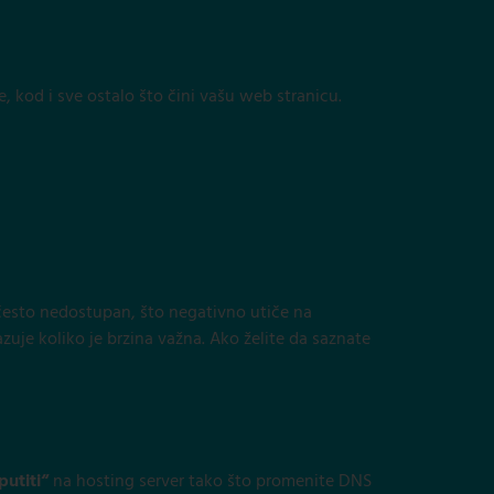
e, kod i sve ostalo što čini vašu web stranicu.
i često nedostupan, što negativno utiče na
azuje koliko je brzina važna. Ako želite da saznate
putiti“
na hosting server tako što promenite DNS