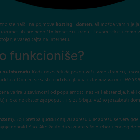
atno ste naišli na pojmove
hosting
i
domen
, ali možda vam nije j
 razumeti ih pre nego što krenete u izradu. U ovom tekstu ćemo v
tojanje vašeg sajta na internetu.
ko funkcioniše?
a na internetu
. Kada neko želi da poseti vašu web stranicu, unosi
sadržaja. Domen se sastoji od dva glavna dela:
naziva
(npr.
webs
 cena varira u zavisnosti od popularnosti naziva i ekstenzije. Neki
ti) i lokalne ekstenzije poput
za Srbiju. Važno je izabrati dom
.rs
ystem)
, koji pretipa ljudski čitljivu adresu u IP adresu servera gde
ajnje nepraktično. Ako želite da saznate više o izboru pravog do