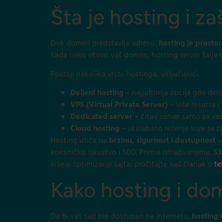
Šta je hosting i z
Dok domen predstavlja adresu,
hosting je prosto
Kada neko otvori vaš domen, hosting server šalje 
Postoji nekoliko vrsta hostinga, uključujući:
Deljeni hosting
– najjeftinija opcija gde del
VPS (Virtual Private Server)
– više resursa i
Dedicated server
– čitav server samo za vas
Cloud hosting
– skalabilno rešenje koje se p
Hosting utiče na
brzinu, sigurnost i dostupnost
v
korisničko iskustvo i SEO. Prema istraživanjima,
53
više o optimizaciji sajta, pročitajte naš članak o
te
Kako hosting i do
Da bi vaš sajt bio dostupan na internetu,
hosting 