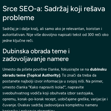
Srce SEO-a: Sadržaj koji rešava
probleme
Sadržaj je i dalje kralj, ali samo ako je relevantan, koristan i
autoritativan. Nije više dovoljno napisati tekst od 300 reči oko
jedne ključne reči.
Dubinska obrada teme i
zadovoljavanje namere
Umesto da pišete površne članke, fokusirajte se na
dubinsku
obradu teme (Topical Authority)
. To znači da treba da
postanete najbolji izvor informacija u svojoj niši. Na primer,
umesto članka "Kako napraviti kolač", napravite
sveobuhvatnog vodiča koji obuhvata izbor sastojaka,
opremu, korak-po-korak recept, uobičajene greške, varijacije i
čuvanje. Ovakav sadržaj zadovoljava kompletnu nameru