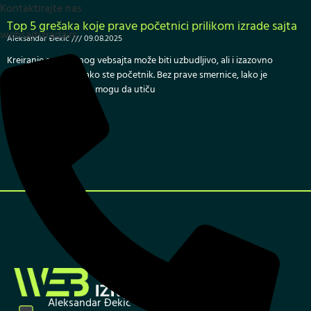
Kontaktirajte nas
Top 5 grešaka koje prave početnici prilikom izrade sajta
websajtizrada.rs
Aleksandar Đekić
09.08.2025
Kreiranje sopstvenog vebsajta može biti uzbudljivo, ali i izazovno
iskustvo, posebno ako ste početnik. Bez prave smernice, lako je
napraviti greške koje mogu da utiču
Pročitaj više »
Aleksandar Đekić