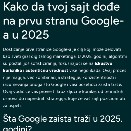
Kako da tvoj sajt dođe
na prvu stranu Google-
a u 2025
Dostizanje prve stranice Google-a je cilj koji može delovati
kao sveti gral digitalnog marketinga. U 2025. godini, algoritmi
su postali još sofisticiraniji, fokusirajući se na
iskustvo
korisnika
i
autentičnu vrednost
više nego ikada. Ovaj proces
nije magija, već kombinacija strategije, konzistentnosti i
razumevanja onoga što Google i vaši posetioci zaista traže.
Ovaj vodič će vas provesti kroz ključne korake, od tehničkih
osnova do naprednih strategija, koje će vaš sajt pozicionirati
za uspeh.
Šta Google zaista traži u 2025.
godini?