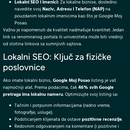
Lokalni SEO i imenici:
Za lokalne biznise, dosledno
navedite svoj
Naziv, Adresu i Telefon (NAP)
na
pouzdanim lokalnim imenicima kao što je Google Moj
Posao.
Važno je napomenuti da kvalitet nadmašuje kvantitet. Jedan
link sa renomiranog portala ili univerziteta može biti vredniji
od stotina linkova sa sumnjivih sajtova.
Lokalni SEO: Ključ za fizičke
poslovnice
Ako imate lokalni biznis,
Google Moj Posao
listing je vaš
najmoćniji alat. Prema podacima, čak
46% svih Google
pretraga ima lokalnu nameru
. Optimizujte svoj listing sa:
Tačnim i potpunim informacijama (radno vreme,
fotografije, usluge).
Podsticanjem klijenata da ostave
pozitivne recenzije
.
Redovnim odgovaranjem na komentare (i pozitivne i