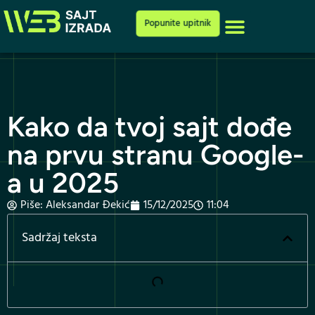
Cenovnik i ponuda
Popunite upitnik
Kako da tvoj sajt dođe
na prvu stranu Google-
a u 2025
Piše:
Aleksandar Đekić
15/12/2025
11:04
Sadržaj teksta