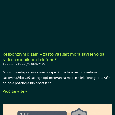
Responzivni dizajn – zašto vaš sajt mora savršeno da
radi na mobilnom telefonu?
Aleksandar Đekić
01.06.2025
Mobilni uređaji odavno nisu u zapećku kada je reč o posetama
sajtovima.Ako vaš sajt nije optimizovan za mobilne telefone gubite više
od pola potencijalnih posetilaca
Pročitaj više »