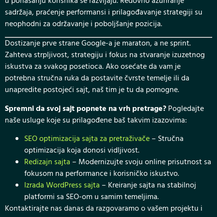
u ponašanju korisnika se razvijaju. Redovno ažuriranje
sadržaja, praćenje performansi i prilagođavanje strategiji su
neophodni za održavanje i poboljšanje pozicija.
Dostizanje prve strane Google-a je maraton, a ne sprint.
Zahteva strpljivost, strategiju i fokus na stvaranje izuzetnog
iskustva za svakog posetioca. Ako osećate da vam je
potrebna stručna ruka da postavite čvrste temelje ili da
unapredite postojeći sajt, naš tim je tu da pomogne.
Spremni da svoj sajt popnete na vrh pretrage?
Pogledajte
naše usluge koje su prilagođene baš takvim izazovima:
SEO optimizacija sajta za pretraživače
– Stručna
optimizacija koja donosi vidljivost.
Redizajn sajta
– Modernizujte svoju online prisutnost sa
fokusom na performance i korisničko iskustvo.
Izrada WordPress sajta
– Kreiranje sajta na stabilnoj
platformi sa SEO-om u samim temeljima.
Kontaktirajte nas danas da razgovaramo o vašem projektu i