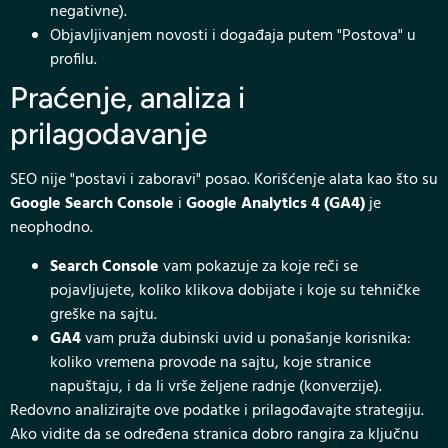
negativne).
Objavljivanjem novosti i događaja putem "Postova" u
profilu.
Praćenje, analiza i
prilagodavanje
SEO nije "postavi i zaboravi" posao. Korišćenje alata kao što su
Google Search Console
i
Google Analytics 4 (GA4)
je
neophodno.
Search Console
vam pokazuje za koje reči se
pojavljujete, koliko klikova dobijate i koje su tehničke
greške na sajtu.
GA4
vam pruža dubinski uvid u ponašanje korisnika:
koliko vremena provode na sajtu, koje stranice
napuštaju, i da li vrše željene radnje (konverzije).
Redovno analizirajte ove podatke i prilagođavajte strategiju.
Ako vidite da se određena stranica dobro rangira za ključnu