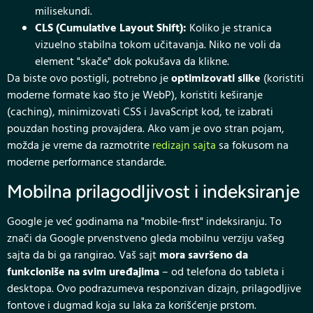
milisekundi.
CLS (Cumulative Layout Shift):
Koliko je stranica
vizuelno stabilna tokom učitavanja. Niko ne voli da
element "skače" dok pokušava da klikne.
Da biste ovo postigli, potrebno je
optimizovati slike
(koristiti
moderne formate kao što je WebP), koristiti keširanje
(caching), minimizovati CSS i JavaScript kod, te izabrati
pouzdan hosting provajdera. Ako vam je ovo stran pojam,
možda je vreme da razmotrite
redizajn sajta
sa fokusom na
moderne performance standarde.
Mobilna prilagodljivost i indeksiranje
Google je već godinama na "mobile-first" indeksiranju. To
znači da Google prvenstveno gleda mobilnu verziju vašeg
sajta da bi ga rangirao. Vaš sajt
mora savršeno da
funkcioniše na svim uređajima
– od telefona do tableta i
desktopa. Ovo podrazumeva responzivan dizajn, prilagodljive
fontove i dugmad koja su laka za korišćenje prstom.