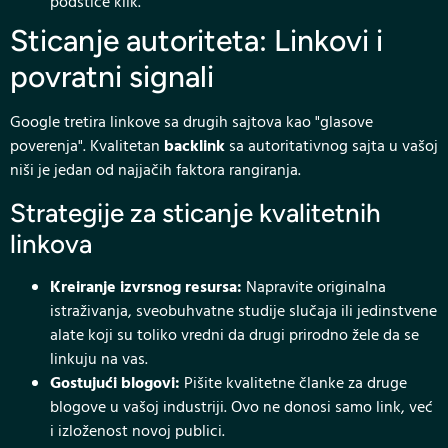
podstiče klik.
Sticanje autoriteta: Linkovi i
povratni signali
Google tretira linkove sa drugih sajtova kao "glasove
poverenja". Kvalitetan
backlink
sa autoritativnog sajta u vašoj
niši je jedan od najjačih faktora rangiranja.
Strategije za sticanje kvalitetnih
linkova
Kreiranje izvrsnog resursa:
Napravite originalna
istraživanja, sveobuhvatne studije slučaja ili jedinstvene
alate koji su toliko vredni da drugi prirodno žele da se
linkuju na vas.
Gostujući blogovi:
Pišite kvalitetne članke za druge
blogove u vašoj industriji. Ovo ne donosi samo link, već
i izloženost novoj publici.