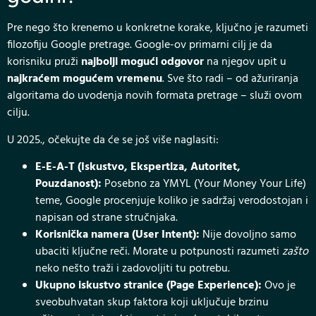
Pre nego što krenemo u konkretne korake, ključno je razumeti
filozofiju Google pretrage. Google-ov primarni cilj je da
korisniku pruži
najbolji mogući odgovor
na njegov upit u
najkraćem mogućem vremenu
. Sve što radi – od ažuriranja
algoritama do uvodenja novih formata pretrage – služi ovom
cilju.
U 2025., očekujte da će se još više naglasiti:
E-E-A-T (Iskustvo, Ekspertiza, Autoritet,
Pouzdanost):
Posebno za YMYL (Your Money Your Life)
teme, Google procenjuje koliko je sadržaj verodostojan i
napisan od strane stručnjaka.
Korisnička namera (User Intent):
Nije dovoljno samo
ubaciti ključne reči. Morate u potpunosti razumeti
zašto
neko nešto traži i zadovoljiti tu potrebu.
Ukupno iskustvo stranice (Page Experience):
Ovo je
sveobuhvatan skup faktora koji uključuje brzinu