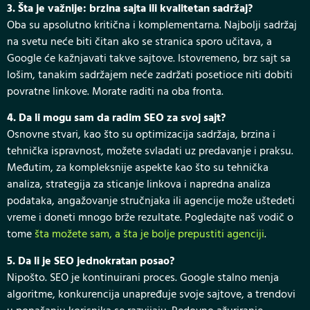
3. Šta je važnije: brzina sajta ili kvalitetan sadržaj?
Oba su apsolutno kritična i komplementarna. Najbolji sadržaj
na svetu neće biti čitan ako se stranica sporo učitava, a
Google će kažnjavati takve sajtove. Istovremeno, brz sajt sa
lošim, tanakim sadržajem neće zadržati posetioce niti dobiti
povratne linkove. Morate raditi na oba fronta.
4. Da li mogu sam da radim SEO za svoj sajt?
Osnovne stvari, kao što su optimizacija sadržaja, brzina i
tehnička ispravnost, možete svladati uz predavanje i praksu.
Međutim, za kompleksnije aspekte kao što su tehnička
analiza, strategija za sticanje linkova i napredna analiza
podataka, angažovanje stručnjaka ili agencije može uštedeti
vreme i doneti mnogo brže rezultate. Pogledajte naš vodič o
tome
šta možete sam, a šta je bolje prepustiti agenciji
.
5. Da li je SEO jednokratan posao?
Nipošto. SEO je kontinuirani proces. Google stalno menja
algoritme, konkurencija unapređuje svoje sajtove, a trendovi