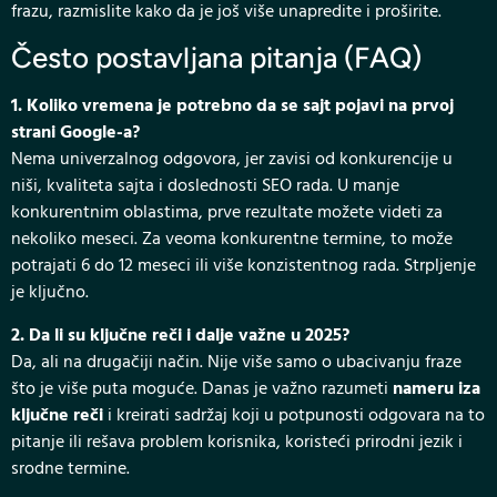
frazu, razmislite kako da je još više unapredite i proširite.
Često postavljana pitanja (FAQ)
1. Koliko vremena je potrebno da se sajt pojavi na prvoj
strani Google-a?
Nema univerzalnog odgovora, jer zavisi od konkurencije u
niši, kvaliteta sajta i doslednosti SEO rada. U manje
konkurentnim oblastima, prve rezultate možete videti za
nekoliko meseci. Za veoma konkurentne termine, to može
potrajati 6 do 12 meseci ili više konzistentnog rada. Strpljenje
je ključno.
2. Da li su ključne reči i dalje važne u 2025?
Da, ali na drugačiji način. Nije više samo o ubacivanju fraze
što je više puta moguće. Danas je važno razumeti
nameru iza
ključne reči
i kreirati sadržaj koji u potpunosti odgovara na to
pitanje ili rešava problem korisnika, koristeći prirodni jezik i
srodne termine.