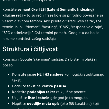
korisnika i pokazuje ekspertizu.
Koristite
semantičke i LSI (Latent Semantic Indexing)
ključne reči
– to su reči i fraze koje su prirodno povezane sa
vašom glavnom temom. Ako pišete o "izradi web sajta", LSI
termini bi bili "domen", "hosting", "CMS", "responsive dizajn",
"SEO optimizacija". Ovi termini pomažu Google-u da bolše
razume kontekst vašeg sadržaja.
Struktura i čitljivost
Korisnici i Google "skeniraju" sadržaj. Da biste im olakšali
posao:
Koristite jasne
H2 i H3 naslove
koji logički strukturiraju
tekst.
Podelite tekst na
kratke pasuse
.
Koristite
podebljan tekst
za ključne poente.
Uključite
liste
i
tabele
gde god je to moguće.
Napišite
uvodljiv meta opis
(oko 155 karaktera) koji