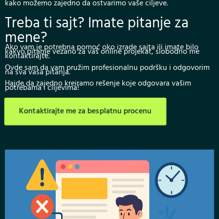
kako možemo zajedno da ostvarimo vaše ciljeve.
Treba ti sajt? Imate pitanje za
mene?
Ako vam je potrebna pomoć oko izrade sajta ili imate bilo
kakvo pitanje vezano za vaš online projekat, slobodno me
kontaktirajte.
Ovde sam da vam pružim profesionalnu podršku i odgovorim
na sva vaša pitanja.
Hajde da zajedno kreiramo rešenje koje odgovara vašim
potrebama i ciljevima!
Kontaktirajte me za besplatnu procenu