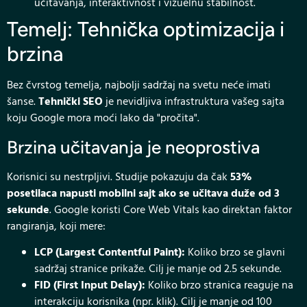
učitavanja, interaktivnost i vizuelnu stabilnost.
Temelj: Tehnička optimizacija i
brzina
Bez čvrstog temelja, najbolji sadržaj na svetu neće imati
šanse.
Tehnički SEO
je nevidljiva infrastruktura vašeg sajta
koju Google mora moći lako da "pročita".
Brzina učitavanja je neoprostiva
Korisnici su nestrpljivi. Studije pokazuju da čak
53%
posetilaca napusti mobilni sajt ako se učitava duže od 3
sekunde
. Google koristi Core Web Vitals kao direktan faktor
rangiranja, koji mere:
LCP (Largest Contentful Paint):
Koliko brzo se glavni
sadržaj stranice prikaže. Cilj je manje od 2.5 sekunde.
FID (First Input Delay):
Koliko brzo stranica reaguje na
interakciju korisnika (npr. klik). Cilj je manje od 100