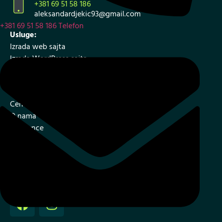
+381 69 51 58 186
aleksandardjekic93@gmail.com
+381 69 51 58 186
Telefon
Usluge:
Izrada web sajta
Izrada WordPress sajta
Izrada internet prodavnice
SEO – optimizacija web sajta
Cenovnik i ponuda
O nama
Reference
Blog
Kontakt
Mapa sajta
Iskustva klijenta