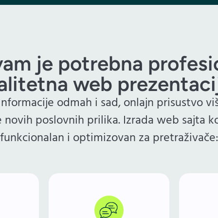
am je potrebna profesi
alitetna web prezentaci
informacije odmah i sad, onlajn prisustvo viš
e novih poslovnih prilika. Izrada web sajta ko
funkcionalan i optimizovan za pretraživače
k je često
esionalno
Kroz dobro osmišljen web