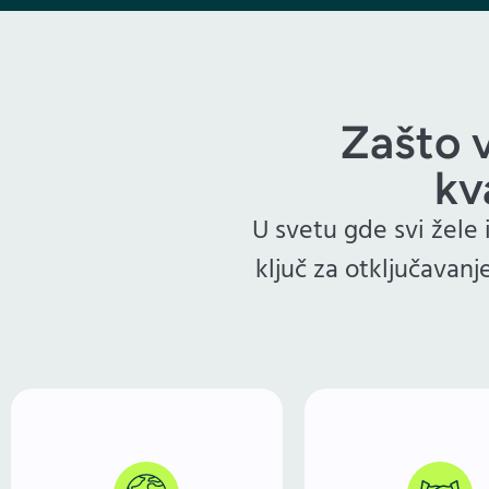
Zašto v
kv
U svetu gde svi žele 
ključ za otključavanj
Prvi utisa
presudan. Prof
Internet je postao globalno