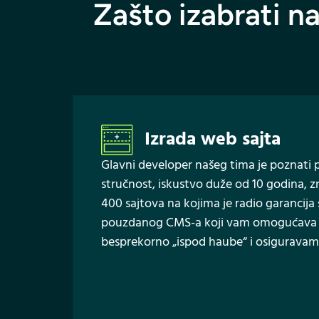
Zašto izabrati n
Izrada web sajta
Glavni developer našeg tima je poznati
stručnost, iskustvo duže od 10 godina, zn
400 sajtova na kojima je radio garancija 
pouzdanog CMS-a koji vam omogućava da b
besprekorno „ispod haube“ i osiguravamo 