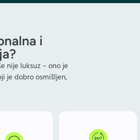
onalna i
ja?
e nije luksuz – ono je
ji je dobro osmišljen,
:
Za razliku od fizičkog
poslovnog prostora, web