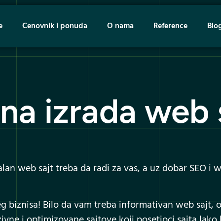
e
Cenovnik i ponuda
O nama
Reference
Blo
na izrada web 
n web sajt treba da radi za vas, a uz dobar SEO i web
 biznisa! Bilo da vam treba informativan web sajt, 
vne i optimizovane sajtove koji posetioci sajta lako 