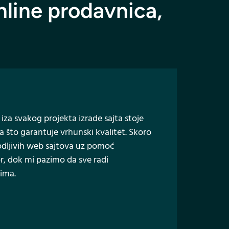
nline prodavnica,
a iza svakog projekta izrade sajta stoje
ta što garantuje vrhunski kvalitet. Skoro
agodljivih web sajtova uz pomoć
r, dok mi pazimo da sve radi
jima.