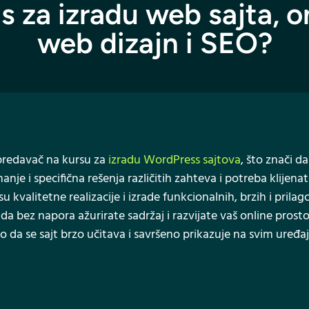
as za izradu web sajta, o
web dizajn i SEO?
 predavač na kursu za
izradu WordPress sajtova
, što znači d
anje i specifična rešenja različitih zahteva i potreba klijena
su kvalitetne realizacije i izrade funkcionalnih, brzih i pril
ez napora ažurirate sadržaj i razvijate vaš online prosto
da se sajt brzo učitava i savršeno prikazuje na svim uređa