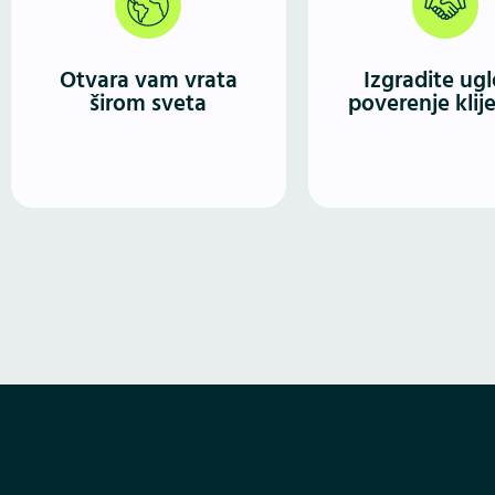
dizajniran saj
tržište na kojem možete
istaknutim inform
dopreti do publike bez
vašem brendu, pro
Otvara vam vrata
Izgradite ugl
obzira na geografsku
ili uslugama
širom sveta​
poverenje klij
lokaciju.
ozbiljnost i po