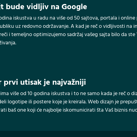
t bude vidljiv na Google
dina iskustva u radu na više od 50 sajtova, portala i online pr
publiku uz redovno održavanje. A kad je reč o vidljivosti na
reči i temeljno optimizujemo sadržaj vašeg sajta bilo da ste V
živanja.
 prvi utisak je najvažniji
 ima više od 10 godina iskustva i to ne samo kada je reč o di
deli logotipe ili postere koje je kreirala. Web dizajn je pr
ti baš one koji će najbolje iskomunicirati šta Vaš biznis nud