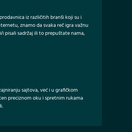
odavnica iz različitih branši koji su i
 internetu, znamo da svaka reč igra važnu
i pisali sadržaj ili to prepuštate nama,
zajniranju sajtova, već i u grafičkom
epušten preciznom oku i spretnim rukama
i.