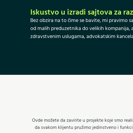
Iskustvo u izradi sajtova za ra
Bez obzira na to čime se bavite, mi pravimo s
od malih preduzetnika do velikih kompanija, a s
zdravstvenim uslugama, advokatskim kancelari
Ovde možete da zavirite u projekte koje smo reali
da svakom klijentu pružimo jedinstveno i funkc