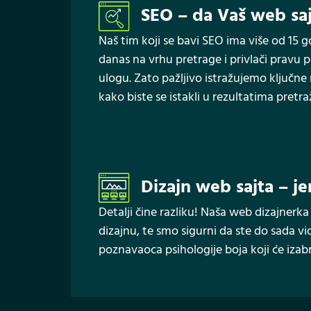
SEO – da Vaš web saj
Naš tim koji se bavi SEO ima više od 15 go
danas na vrhu pretrage i privlači pravu 
ulogu. Zato pažljivo istražujemo ključne 
kako biste se istakli u rezultatima pretra
Dizajn web sajta – jer
Detalji čine razliku! Naša web dizajnerka
dizajnu, te smo sigurni da ste do sada vi
poznavaoca psihologije boja koji će izabra