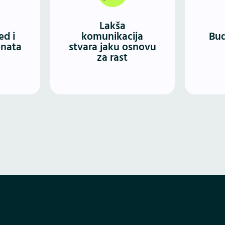
t sa jasno
dizajn i izradu web sajta,
Već
acijama o
možete napraviti
potra
Lakša
izvodima
jednostavan put
proi
ed i
komunikacija
Bud
 pokazuje
komunikacije sa svojim
enata
stvara jaku osnovu
za rast
svećenost
klijentima.
razvoju.