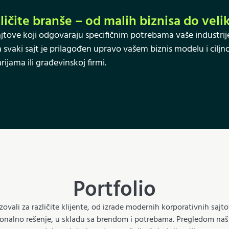
zličite branše – od malih biznisa do vel
ajtove koji odgovaraju specifičnim potrebama vaše industrije
vaki sajt je prilagođen upravo vašem biznis modelu i ciljnoj 
jama ili građevinskoj firmi.
Portfolio
zovali za različite klijente, od izrade modernih korporativnih sa
ionalno rešenje, u skladu sa brendom i potrebama. Pregledom naši