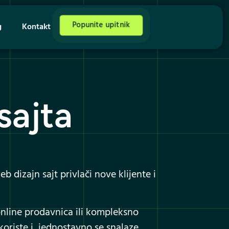
Popunite upitnik
g
Kontakt
sajta
 dizajn sajt privlači nove klijente i
online prodavnica ili kompleksno
koriste i jednostavno se snalaze.