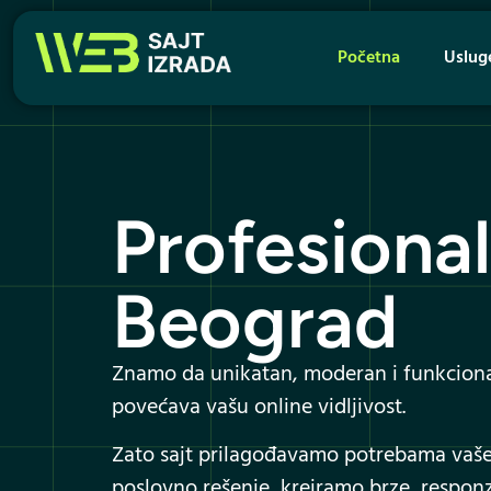
Početna
Uslug
Profesional
Beograd
Znamo da unikatan, moderan i funkcionala
povećava vašu online vidljivost.
Zato sajt prilagođavamo potrebama vašeg
poslovno rešenje, kreiramo brze, responzi