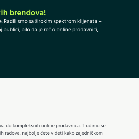
ikih brendova!
. Radili smo sa širokim spektrom klijenata –
publici, bilo da je reč o online prodavnici,
jtova do kompleksnih online prodavnica. Trudimo se
h radova, najbolje ćete videti kako zajedničkom