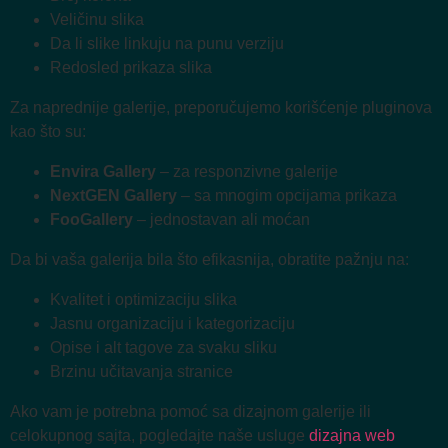
Veličinu slika
Da li slike linkuju na punu verziju
Redosled prikaza slika
Za naprednije galerije, preporučujemo korišćenje pluginova
kao što su:
Envira Gallery
– za responzivne galerije
NextGEN Gallery
– sa mnogim opcijama prikaza
FooGallery
– jednostavan ali moćan
Da bi vaša galerija bila što efikasnija, obratite pažnju na:
Kvalitet i optimizaciju slika
Jasnu organizaciju i kategorizaciju
Opise i alt tagove za svaku sliku
Brzinu učitavanja stranice
Ako vam je potrebna pomoć sa dizajnom galerije ili
celokupnog sajta, pogledajte naše usluge
dizajna web