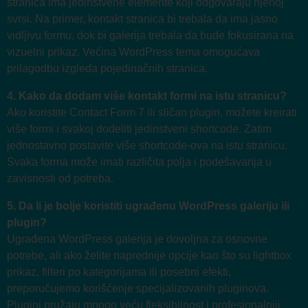
stranica ima jedinstvene elemente koji odgovaraju njenoj
svrsi. Na primer, kontakt stranica bi trebala da ima jasno
vidljivu formu, dok bi galerija trebala da bude fokusirana na
vizuelni prikaz. Većina WordPress tema omogućava
prilagodbu izgleda pojedinačnih stranica.
4. Kako da dodam više kontakt formi na istu stranicu?
Ako koristite Contact Form 7 ili sličan plugin, možete kreirati
više formi i svakoj dodeliti jedinstveni shortcode. Zatim
jednostavno postavite više shortcode-ova na istu stranicu.
Svaka forma može imati različita polja i podešavanja u
zavisnosti od potreba.
5. Da li je bolje koristiti ugrađenu WordPress galeriju ili
plugin?
Ugrađena WordPress galerija je dovoljna za osnovne
potrebe, ali ako želite naprednije opcije kao što su lightbox
prikaz, filteri po kategorijama ili posebni efekti,
preporučujemo korišćenje specijalizovanih pluginova.
Plugini pružaju mnogo veću fleksibilnost i profesionalniji