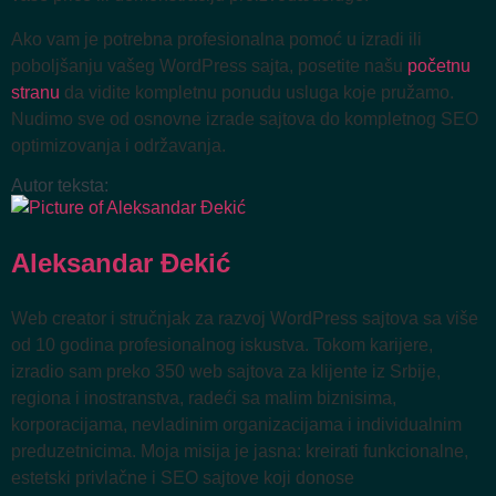
Ako vam je potrebna profesionalna pomoć u izradi ili
poboljšanju vašeg WordPress sajta, posetite našu
početnu
stranu
da vidite kompletnu ponudu usluga koje pružamo.
Nudimo sve od osnovne izrade sajtova do kompletnog SEO
optimizovanja i održavanja.
Autor teksta:
Aleksandar Đekić
Web creator i stručnjak za razvoj WordPress sajtova sa više
od 10 godina profesionalnog iskustva. Tokom karijere,
izradio sam preko 350 web sajtova za klijente iz Srbije,
regiona i inostranstva, radeći sa malim biznisima,
korporacijama, nevladinim organizacijama i individualnim
preduzetnicima. Moja misija je jasna: kreirati funkcionalne,
estetski privlačne i SEO sajtove koji donose