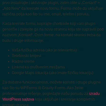
prvo instalirajte i aktivirajte plugin, zatim idite u „Contact“ >
„Add New“ da kreirate novu formu. Forma može da uključuje
različita polja kao što su ime, email, telefon i poruka.
Kada kreirate formu, kopirajte shortcode koji vam plugin
generiše i zalepite ga na novu stranicu koju ste napravili pod
nazivom „Kontakt“. Osim forme, na kontakt stranici treba da
budu i druge informacije:
Vaša fizička adresa (ako je relevantna)
Telefonski brojevi
Radno vreme
Linkovi ka društvenim mrežama
Google Maps lokacija (ako imate fizičku lokaciju)
Za dodatne funkcionalnosti, možete koristiti i druge plugine
kao što su WPForms ili Gravity Forms. Ako želite
profesionalnije rešenje, pogledajte našu ponudu za
izradu
WordPress sajtova
koja uključuje i kreiranje kompletnih
kontakt stranica.