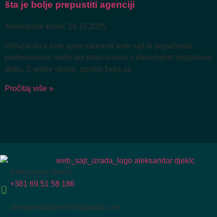
šta je bolje prepustiti agenciji
Aleksandar Đekić
29.10.2025
Odlučiti da li ćete sami napraviti web sajt ili angažovati
profesionalce može biti pravi izazov u današnjem digitalnom
dobu. S jedne strane, postoji želja za
Pročitaj više »
Aleksandar Đekić
+381 69 51 58 186
aleksandardjekic93@gmail.com