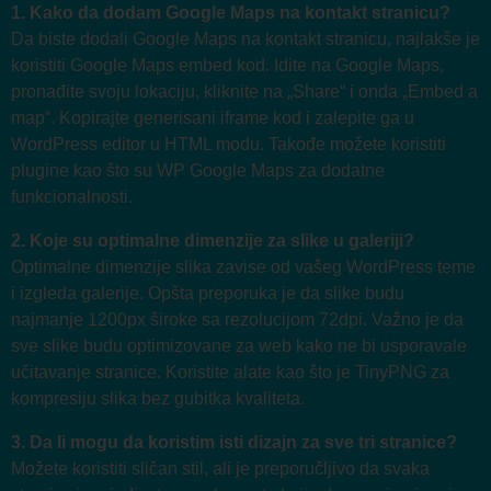
1. Kako da dodam Google Maps na kontakt stranicu?
Da biste dodali Google Maps na kontakt stranicu, najlakše je
koristiti Google Maps embed kod. Idite na Google Maps,
pronađite svoju lokaciju, kliknite na „Share“ i onda „Embed a
map“. Kopirajte generisani iframe kod i zalepite ga u
WordPress editor u HTML modu. Takođe možete koristiti
plugine kao što su WP Google Maps za dodatne
funkcionalnosti.
2. Koje su optimalne dimenzije za slike u galeriji?
Optimalne dimenzije slika zavise od vašeg WordPress teme
i izgleda galerije. Opšta preporuka je da slike budu
najmanje 1200px široke sa rezolucijom 72dpi. Važno je da
sve slike budu optimizovane za web kako ne bi usporavale
učitavanje stranice. Koristite alate kao što je TinyPNG za
kompresiju slika bez gubitka kvaliteta.
3. Da li mogu da koristim isti dizajn za sve tri stranice?
Možete koristiti sličan stil, ali je preporučljivo da svaka