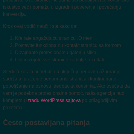
iskustvo već i pomažu u izgradnji poverenja i povećanju
konverzija.
Kroz ovaj vodič naučili ste kako da:
Kreirate angažujuću stranicu „O meni“
Postavite funkcionalnu kontakt stranicu sa formom
Dizajnirate profesionalnu galeriju slika
Optimizujete sve stranice za bolje rezultate
Sledeći koraci bi trebali da uključuju redovno ažuriranje
sadržaja, praćenje performansi stranica i kontinuirano
poboljšanje na osnovu feedbacka korisnika. Ako osećate da
vam je potrebna profesionalna pomoć, naša agencija nudi
kompletnu
izradu WordPress sajtova
po prilagodljivim
paketima.
Često postavljana pitanja