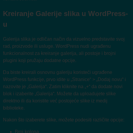
Kreiranje Galerije slika u WordPress-
u
Galerija slika je odličan način da vizuelno predstavite svoj
rad, proizvode ili usluge. WordPress nudi ugrađenu
funkcionalnost za kreiranje galerija, ali postoje i brojni
plugini koji pružaju dodatne opcije.
Da biste kreirali osnovnu galeriju koristeći ugrađene
WordPress funkcije, prvo idite u „Stranice“ > „Dodaj novu“ i
nazovite je „Galerija“. Zatim kliknite na „+“ da dodate novi
blok i izaberite „Galerija“. Možete da uploadujete slike
direktno ili da koristite već postojeće slike iz medij
biblioteke.
Nakon što izaberete slike, možete podesiti različite opcije:
Broj kolona