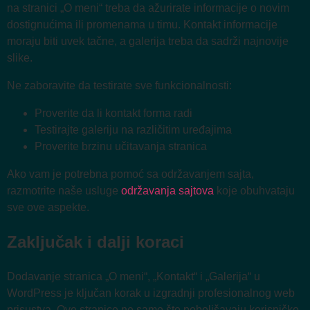
na stranici „O meni“ treba da ažurirate informacije o novim
dostignućima ili promenama u timu. Kontakt informacije
moraju biti uvek tačne, a galerija treba da sadrži najnovije
slike.
Ne zaboravite da testirate sve funkcionalnosti:
Proverite da li kontakt forma radi
Testirajte galeriju na različitim uređajima
Proverite brzinu učitavanja stranica
Ako vam je potrebna pomoć sa održavanjem sajta,
razmotrite naše usluge
održavanja sajtova
koje obuhvataju
sve ove aspekte.
Zaključak i dalji koraci
Dodavanje stranica „O meni“, „Kontakt“ i „Galerija“ u
WordPress je ključan korak u izgradnji profesionalnog web
prisustva. Ove stranice ne samo što poboljšavaju korisničko