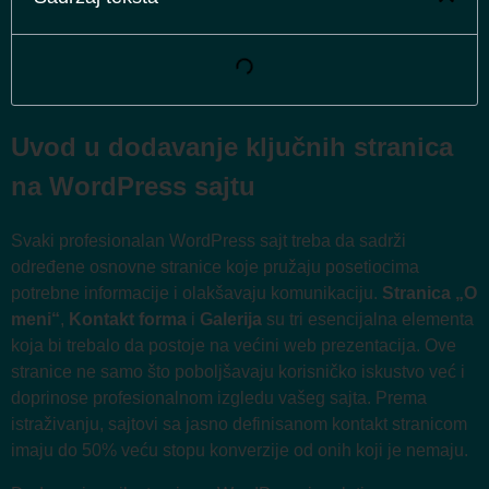
Uvod u dodavanje ključnih stranica
na WordPress sajtu
Svaki profesionalan WordPress sajt treba da sadrži
određene osnovne stranice koje pružaju posetiocima
potrebne informacije i olakšavaju komunikaciju.
Stranica „O
meni“
,
Kontakt forma
i
Galerija
su tri esencijalna elementa
koja bi trebalo da postoje na većini web prezentacija. Ove
stranice ne samo što poboljšavaju korisničko iskustvo već i
doprinose profesionalnom izgledu vašeg sajta. Prema
istraživanju, sajtovi sa jasno definisanom kontakt stranicom
imaju do 50% veću stopu konverzije od onih koji je nemaju.