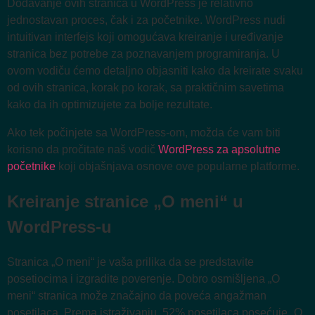
Dodavanje ovih stranica u WordPress je relativno
jednostavan proces, čak i za početnike. WordPress nudi
intuitivan interfejs koji omogućava kreiranje i uređivanje
stranica bez potrebe za poznavanjem programiranja. U
ovom vodiču ćemo detaljno objasniti kako da kreirate svaku
od ovih stranica, korak po korak, sa praktičnim savetima
kako da ih optimizujete za bolje rezultate.
Ako tek počinjete sa WordPress-om, možda će vam biti
korisno da pročitate naš vodič
WordPress za apsolutne
početnike
koji objašnjava osnove ove popularne platforme.
Kreiranje stranice „O meni“ u
WordPress-u
Stranica „O meni“ je vaša prilika da se predstavite
posetiocima i izgradite poverenje. Dobro osmišljena „O
meni“ stranica može značajno da poveća angažman
posetilaca. Prema istraživanju, 52% posetilaca posećuje „O