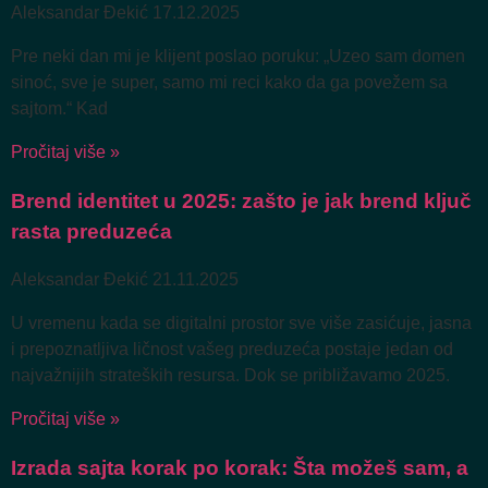
Aleksandar Đekić
17.12.2025
Pre neki dan mi je klijent poslao poruku: „Uzeo sam domen
sinoć, sve je super, samo mi reci kako da ga povežem sa
sajtom.“ Kad
Pročitaj više »
Brend identitet u 2025: zašto je jak brend ključ
rasta preduzeća
Aleksandar Đekić
21.11.2025
U vremenu kada se digitalni prostor sve više zasićuje, jasna
i prepoznatljiva ličnost vašeg preduzeća postaje jedan od
najvažnijih strateških resursa. Dok se približavamo 2025.
Pročitaj više »
Izrada sajta korak po korak: Šta možeš sam, a