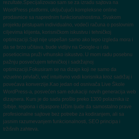
rezultate.Specijalizovao sam se za izradu sajtova na
WordPress platformi, uključujući kompleksne online
prodavnice sa naprednim funkcionalnostima. Svakom
projektu pristupam individualno, vodeći računa o poslovnim
ciljevima klijenta, korisničkom iskustvu i tehničkoj
optimizaciji.Sajt nije uspešan samo ako lepo izgleda mora i
da se brzo učitava, bude vidljiv na Google-u i da
posetiocima pruži vrhunsko iskustvo. U mom radu posebnu
pažnju posvećujem tehničkoj i sadržajnoj
optimizaciji.Fokusiram se na dizajn koji ne samo da
vizuelno privlači, već intuitivno vodi korisnika kroz sadržaj i
povećava konverzije.Kao jedan od osnivača Live Škole
WordPress-a, posvećen sam edukaciji novih generacija web
dizajnera. Kurs je do sada prošlo preko 1300 polaznika iz
Srbije, regiona i dijaspore.Učim ljude da samostalno prave
profesionalne sajtove bez potrebe za kodiranjem, ali sa
jasnim razumevanjem funkcionalnosti, SEO principa i
tržišnih zahteva.