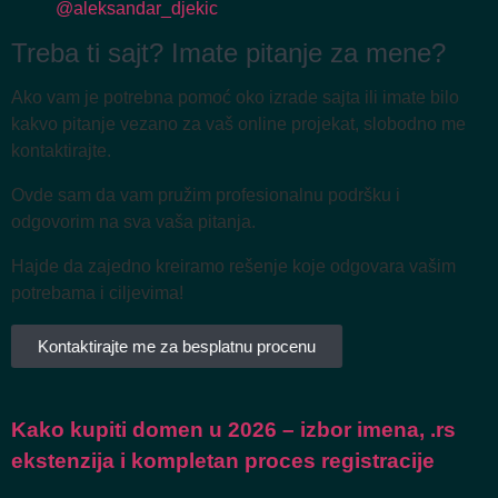
@aleksandar_djekic
Treba ti sajt? Imate pitanje za mene?
Ako vam je potrebna pomoć oko izrade sajta ili imate bilo
kakvo pitanje vezano za vaš online projekat, slobodno me
kontaktirajte.
Ovde sam da vam pružim profesionalnu podršku i
odgovorim na sva vaša pitanja.
Hajde da zajedno kreiramo rešenje koje odgovara vašim
potrebama i ciljevima!
Kontaktirajte me za besplatnu procenu
Kako kupiti domen u 2026 – izbor imena, .rs
ekstenzija i kompletan proces registracije