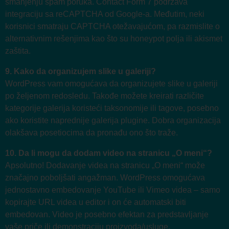
smanjenju spam poruka. Contact Form 7 podržava
integraciju sa reCAPTCHA od Google-a. Međutim, neki
korisnici smatraju CAPTCHA otežavajućom, pa razmislite o
alternativnim rešenjima kao što su honeypot polja ili akismet
zaštita.
9. Kako da organizujem slike u galeriji?
WordPress vam omogućava da organizujete slike u galeriji
po željenom redosledu. Takođe možete kreirati različite
kategorije galerija koristeći taksonomije ili tagove, posebno
ako koristite naprednije galerija plugine. Dobra organizacija
olakšava posetiocima da pronađu ono što traže.
10. Da li mogu da dodam video na stranicu „O meni“?
Apsolutno! Dodavanje videa na stranicu „O meni“ može
značajno poboljšati angažman. WordPress omogućava
jednostavno embedovanje YouTube ili Vimeo videa – samo
kopirajte URL videa u editor i on će automatski biti
embedovan. Video je posebno efektan za predstavljanje
vaše priče ili demonstraciju proizvoda/usluge.