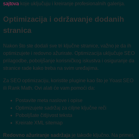
sajtova
koje uključuju i kreiranje profesionalnih galerija.
Optimizacija i održavanje dodanih
stranica
Nakon što ste dodali sve tri ključne stranice, važno je da ih
optimizujete i redovno ažurirate. Optimizacija uključuje SEO
prilagodbe, poboljšanje korisničkog iskustva i osiguranje da
stranice rade kako treba na svim uređajima.
Za SEO optimizaciju, koristite plugine kao što je Yoast SEO
ili Rank Math. Ovi alati će vam pomoći da:
Postavite meta naslove i opise
Optimizujete sadržaj za ciljne ključne reči
Poboljšate čitljivost teksta
Kreirate XML sitemap
Redovno ažuriranje sadržaja
je takođe ključno. Na primer,