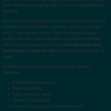
meni“ stranicu pre nego što odluči da ostavi kontakt ili kupi
proizvod.
Da biste kreirali stranicu „O meni“ u WordPress-u, prvo idite
u WordPress admin panel i izaberite „Stranice“ > „Dodaj
novu“. Dajte naslov „O meni“ i počnite da popunjavate
sadržaj. Koristite Gutenberg editor (ugrađeni WordPress
editor) da biste strukturirali sadržaj.
Dodajte naslov koji
jasno govori o čemu se radi
, kao što je „Moja priča“ ili „O
nama“.
Za bolji izgled, preporučujemo da koristite sledeće
elemente:
Profesionalnu fotografiju
Kratku biografiju
Vaše vrednosti i misiju
Iskustvo i kvalifikacije
Pozive na akciju (npr. „Kontaktirajte me“)