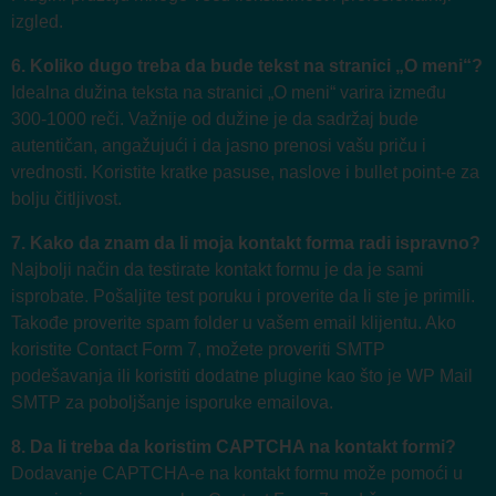
izgled.
6. Koliko dugo treba da bude tekst na stranici „O meni“?
Idealna dužina teksta na stranici „O meni“ varira između
300-1000 reči. Važnije od dužine je da sadržaj bude
autentičan, angažujući i da jasno prenosi vašu priču i
vrednosti. Koristite kratke pasuse, naslove i bullet point-e za
bolju čitljivost.
7. Kako da znam da li moja kontakt forma radi ispravno?
Najbolji način da testirate kontakt formu je da je sami
isprobate. Pošaljite test poruku i proverite da li ste je primili.
Takođe proverite spam folder u vašem email klijentu. Ako
koristite Contact Form 7, možete proveriti SMTP
podešavanja ili koristiti dodatne plugine kao što je WP Mail
SMTP za poboljšanje isporuke emailova.
8. Da li treba da koristim CAPTCHA na kontakt formi?
Dodavanje CAPTCHA-e na kontakt formu može pomoći u