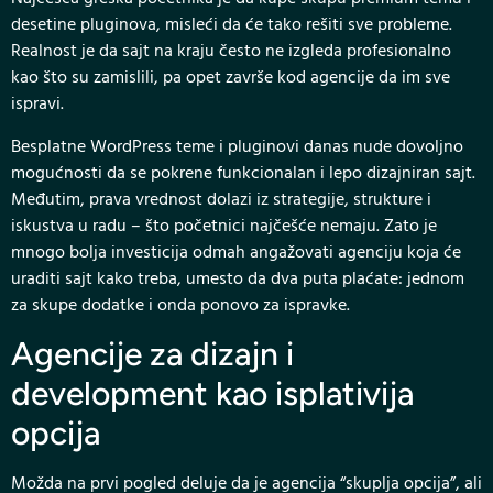
desetine pluginova, misleći da će tako rešiti sve probleme.
Realnost je da sajt na kraju često ne izgleda profesionalno
kao što su zamislili, pa opet završe kod agencije da im sve
ispravi.
Besplatne WordPress teme i pluginovi danas nude dovoljno
mogućnosti da se pokrene funkcionalan i lepo dizajniran sajt.
Međutim, prava vrednost dolazi iz strategije, strukture i
iskustva u radu – što početnici najčešće nemaju. Zato je
mnogo bolja investicija odmah angažovati agenciju koja će
uraditi sajt kako treba, umesto da dva puta plaćate: jednom
za skupe dodatke i onda ponovo za ispravke.
Agencije za dizajn i
development kao isplativija
opcija
Možda na prvi pogled deluje da je agencija “skuplja opcija”, ali