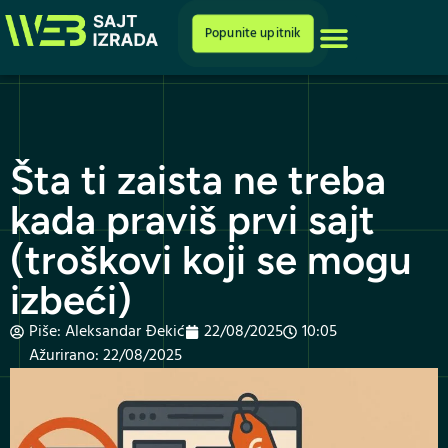
Cenovnik i ponuda
Popunite upitnik
Šta ti zaista ne treba
kada praviš prvi sajt
(troškovi koji se mogu
izbeći)
Piše:
Aleksandar Đekić
22/08/2025
10:05
Ažurirano: 22/08/2025