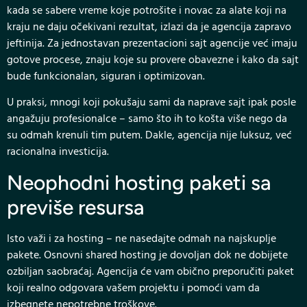
kada se sabere vreme koje potrošite i novac za alate koji na
kraju ne daju očekivani rezultat, izlazi da je agencija zapravo
jeftinija. Za jednostavan prezentacioni sajt agencije već imaju
gotove procese, znaju koje su provere obavezne i kako da sajt
bude funkcionalan, siguran i optimizovan.
U praksi, mnogi koji pokušaju sami da naprave sajt ipak posle
angažuju profesionalce – samo što ih to košta više nego da
su odmah krenuli tim putem. Dakle, agencija nije luksuz, već
racionalna investicija.
Neophodni hosting paketi sa
previše resursa
Isto važi i za hosting – ne nasedajte odmah na najskuplje
pakete. Osnovni shared hosting je dovoljan dok ne dobijete
ozbiljan saobraćaj. Agencija će vam obično preporučiti paket
koji realno odgovara vašem projektu i pomoći vam da
izbegnete nepotrebne troškove.