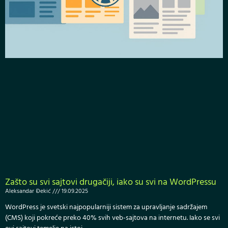
Zašto su svi sajtovi drugačiji, iako su svi na WordPressu
Aleksandar Đekić
19.09.2025
WordPress je svetski najpopularniji sistem za upravljanje sadržajem
(CMS) koji pokreće preko 40% svih veb-sajtova na internetu. Iako se svi