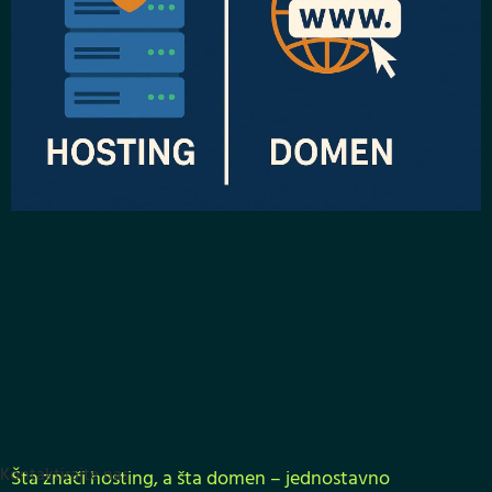
Kontaktirajte nas
Šta znači hosting, a šta domen – jednostavno