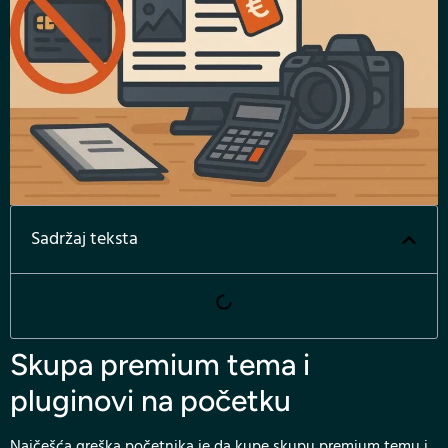
Sadržaj teksta
Skupa premium tema i
pluginovi na početku
Najčešća greška početnika je da kupe skupu premium temu i