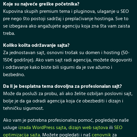
Koje su najveće greške početnika?
Kupovina skupih premium tema i pluginova, ulaganje u SEO
pre nego što postoji sadržaj i preplaćivanje hostinga. Sve to
se izbegava ako angažujete agenciju koja zna šta vam zaista
treba.
Koliko košta održavanje sajta?
Za jednostavan sajt, osnovni trošak su domen i hosting (50-
150€ godišnje). Ako vam sajt radi agencija, možete dogovoriti
i održavanje kako biste bili sigurni da je sve ažurno i
bezbedno.
Da li je besplatna tema dovoljna za profesionalan sajt?
Može da posluži za probu, ali ako želite ozbiljan poslovni sajt,
bolje je da ga odradi agencija koja će obezbediti i dizajn i
tehničku sigurnost.
Ako vam je potrebna profesionalna pomoć, pogledajte naše
usluge
izrada WordPress sajta
,
dizajn web sajtova
ili
SEO
optimizacija sajta
. Možete pogledati i naš
cenovnik
za