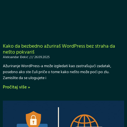
Kako da bezbedno ažuriraš WordPress bez straha da
nešto pokvariš
Aleksandar Đekić
26.09.2025
Ažuriranje WordPress-a može izgledati kao zastrašujući zadatak,
posebno ako ste čuli priče o tome kako nešto može poći po zlu.
Zamislite da se ulogujete i
Pročitaj više »