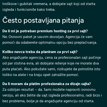
troškove i gubitak vremena, a dobijate sajt koji od starta
izgleda i funkcioniše kako treba.
Često postavljana pitanja
Da li mi je potreban premium hosting za prvi sajt?
Ne. Osnovni paket je sasvim dovoljan. Agencija će vam
pomoći da odaberete optimalnu opciju bez preplaćivanja.
Koliko novca treba da planiram za prvi sajt?
Ako angažujete agenciju, cena za profesionalan sajt počinje
od par stotina evra, ali dobijate rešenje koje ne morate dva
puta plaćati. Ako pokušate sami, rizikujete da potrošite isto
toliko na alate i na kraju opet zatražite pomoć.
Da li moram da platim profesionalca za dizajn sajta?
Za ozbiljan rezultat – da. Sami možete napraviti osnovnu
verziju, ali ako želite da sajt izgleda profesionalno, radi brzo i
bez problema, bolje je da angažujete agenciju od starta.