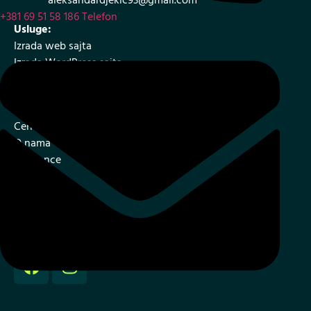
aleksandardjekic93@gmail.com
+381 69 51 58 186
Telefon
Usluge:
Izrada web sajta
Izrada WordPress sajta
Izrada internet prodavnice
SEO – optimizacija web sajta
Cenovnik i ponuda
O nama
Reference
Blog
Kontakt
Mapa sajta
Iskustva klijenta