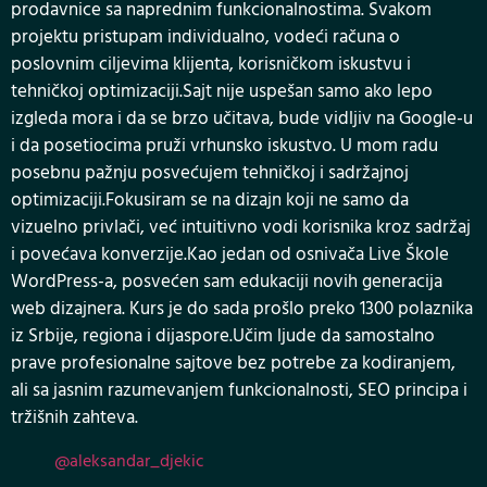
prodavnice sa naprednim funkcionalnostima. Svakom
projektu pristupam individualno, vodeći računa o
poslovnim ciljevima klijenta, korisničkom iskustvu i
tehničkoj optimizaciji.Sajt nije uspešan samo ako lepo
izgleda mora i da se brzo učitava, bude vidljiv na Google-u
i da posetiocima pruži vrhunsko iskustvo. U mom radu
posebnu pažnju posvećujem tehničkoj i sadržajnoj
optimizaciji.Fokusiram se na dizajn koji ne samo da
vizuelno privlači, već intuitivno vodi korisnika kroz sadržaj
i povećava konverzije.Kao jedan od osnivača Live Škole
WordPress-a, posvećen sam edukaciji novih generacija
web dizajnera. Kurs je do sada prošlo preko 1300 polaznika
iz Srbije, regiona i dijaspore.Učim ljude da samostalno
prave profesionalne sajtove bez potrebe za kodiranjem,
ali sa jasnim razumevanjem funkcionalnosti, SEO principa i
tržišnih zahteva.
@aleksandar_djekic