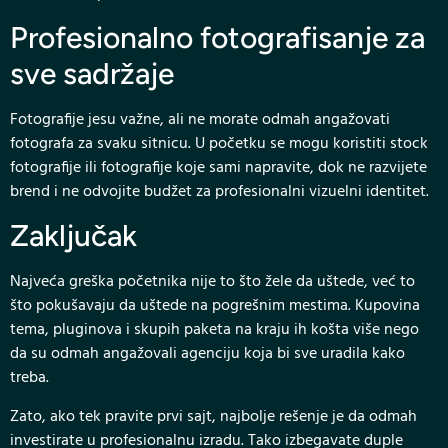
Profesionalno fotografisanje za
sve sadržaje
Fotografije jesu važne, ali ne morate odmah angažovati
fotografa za svaku sitnicu. U početku se mogu koristiti stock
fotografije ili fotografije koje sami napravite, dok ne razvijete
brend i ne odvojite budžet za profesionalni vizuelni identitet.
Zaključak
Najveća greška početnika nije to što žele da uštede, već to
što pokušavaju da uštede na pogrešnim mestima. Kupovina
tema, pluginova i skupih paketa na kraju ih košta više nego
da su odmah angažovali agenciju koja bi sve uradila kako
treba.
Zato, ako tek pravite prvi sajt, najbolje rešenje je da odmah
investirate u profesionalnu izradu. Tako izbegavate duple