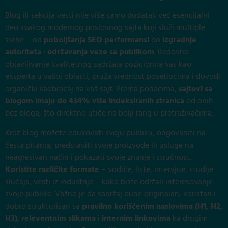
Blog ili sekcija vesti nije više samo dodatak već esencijalni
deo svakog modernog poslovnog sajta koji služi multiple
svrhe – od
poboljšanja SEO performansi
do
izgradnje
autoriteta
i
održavanja veze sa publikom
. Redovno
objavljivanje kvalitetnog sadržaja pozicionira vas kao
eksperta u vašoj oblasti, pruža vrednost posetiocima i dovodi
organički saobraćaj na vaš sajt. Prema podacima,
sajtovi sa
blogom imaju do 434% više indeksiranih stranica
od onih
bez bloga, što direktno utiče na bolji rang u pretraživačima.
Kroz blog možete edukovati svoju publiku, odgovarati na
česta pitanja, predstaviti svoje proizvode ili usluge na
neagresivan način i pokazati svoje znanje i stručnost.
Koristite različite formate
– vodiče, liste, intervjue, studije
slučaja, vesti iz industrije – kako biste održali interesovanje
svoje publike. Važno je da sadržaj bude originalan, koristan i
dobro strukturisan sa
pravilno korišćenim naslovima (H1, H2,
H3)
,
releventnim slikama
i
internim linkovima
ka drugim