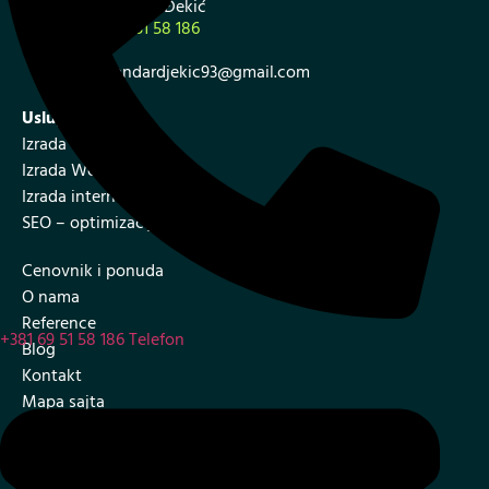
Aleksandar Đekić
+381 69 51 58 186
aleksandardjekic93@gmail.com
Usluge:
Izrada web sajta
Izrada WordPress sajta
Izrada internet prodavnice
SEO – optimizacija web sajta
Cenovnik i ponuda
O nama
Reference
+381 69 51 58 186
Telefon
Blog
Kontakt
Mapa sajta
Iskustva klijenta