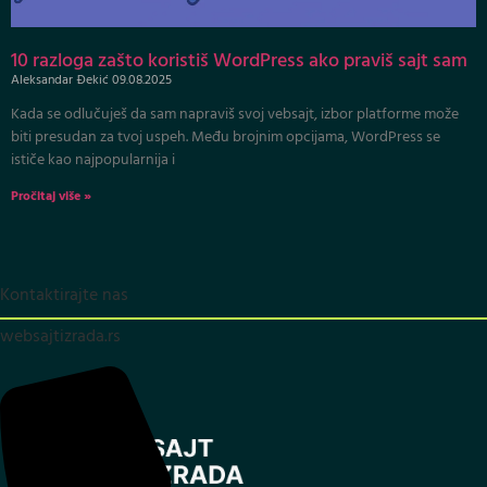
10 razloga zašto koristiš WordPress ako praviš sajt sam
Aleksandar Đekić
09.08.2025
Kada se odlučuješ da sam napraviš svoj vebsajt, izbor platforme može
biti presudan za tvoj uspeh. Među brojnim opcijama, WordPress se
ističe kao najpopularnija i
Pročitaj više »
Kontaktirajte nas
websajtizrada.rs