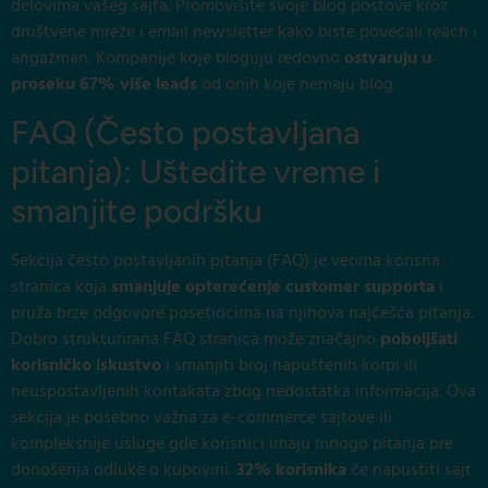
delovima vašeg sajta. Promovišite svoje blog postove kroz
društvene mreže i email newsletter kako biste povećali reach i
angažman. Kompanije koje bloguju redovno
ostvaruju u
proseku 67% više leads
od onih koje nemaju blog.
FAQ (Često postavljana
pitanja): Uštedite vreme i
smanjite podršku
Sekcija često postavljanih pitanja (FAQ) je veoma korisna
stranica koja
smanjuje opterećenje customer supporta
i
pruža brze odgovore posetiocima na njihova najčešća pitanja.
Dobro strukturirana FAQ stranica može značajno
poboljšati
korisničko iskustvo
i smanjiti broj napuštenih korpi ili
neuspostavljenih kontakata zbog nedostatka informacija. Ova
sekcija je posebno važna za e-commerce sajtove ili
kompleksnije usluge gde korisnici imaju mnogo pitanja pre
donošenja odluke o kupovini.
32% korisnika
će napustiti sajt