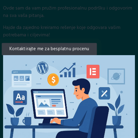
Ovde sam da vam pružim profesionalnu podršku i odgovorim
na sva vaša pitanja.
Hajde da zajedno kreiramo rešenje koje odgovara vašim
potrebama i ciljevima!
Kontaktirajte me za besplatnu procenu