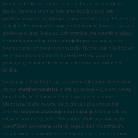
pitanje estetike već strateški imperativ za svaki moderni
biznis. Osnovne stranice koje smo detaljno pregledali –
početna, o nama, usluge/proizvodi, kontakt, blog i FAQ – čine
temelj na kojem gradite svoje digitalno prisustvo i ostvarujete
poslovne ciljeve. Svaka od ovih stranica ima specifičnu ulogu
u
vodenju posetilaca kroz putnju kupca
, od inicijalnog
interesovanja do konačne konverzije. Nedostatak bilo koje od
ovih kritičnih komponenti može dovesti do gubitka
poverenja, smanjene konverzije i propuštenih poslovnih
prilika.
Investicija u kvalitetan sajt sa svim neophodnim elementima
donosi
merljive rezultate
u vidu povećane vidljivosti, većeg
broja leads, viših konverzionih stopa i jačanja brand
identiteta. Imajte na umu da je vaš sajt živa entitet koji
zahteva
redovno ažuriranje i optimizaciju
kako bi održao
relevantnost i efikasnost. Prilagodite strukturu svog sajta
specifičnim potrebama vaše ciljne publike i industrijskim
standardima, ali nikada ne zanemarite ove osnovne stranice