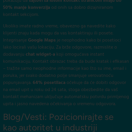
pokazuju da
sajtovi sa lošom kontakt stranicom imaju do
50% manje konverzija
od onih sa dobro dizajniranom
kontakt sekcijom.
Ukoliko imate radno vreme, obavezno ga navedite kako
klijenti znaju kada mogu da vas kontaktiraju ili posete.
Integrisanje
Google Maps
je neophodno kako bi posetioci
lako locirali vašu lokaciju. Za brže odgovore, razmislite o
dodavanju
chat widget-a
koji omogućava instant
komunikaciju. Kontakt obrazac treba da bude kratak i efikasan
– tražite samo neophodne informacije kao što su ime, email i
poruka, jer svako dodatno polje smanjuje verovatnoću
popunjavanja.
64% posetilaca
očekuje da će dobiti odgovor
na email upit u roku od 24 sata, stoga obezbedite da vaš
kontakt mehanizam uključuje automatsku potvrdu primljenog
upita i jasno navedena očekivanja o vremenu odgovora.
Blog/Vesti: Pozicionirajte se
kao autoritet u industriji