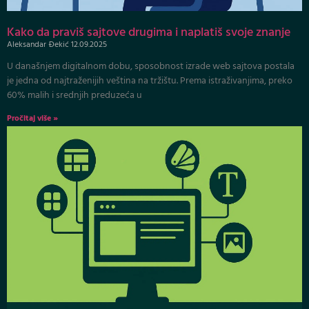
Kako da praviš sajtove drugima i naplatiš svoje znanje
Aleksandar Đekić
12.09.2025
U današnjem digitalnom dobu, sposobnost izrade web sajtova postala
je jedna od najtraženijih veština na tržištu. Prema istraživanjima, preko
60% malih i srednjih preduzeća u
Pročitaj više »