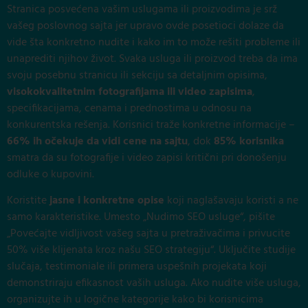
Stranica posvećena vašim uslugama ili proizvodima je srž
vašeg poslovnog sajta jer upravo ovde posetioci dolaze da
vide šta konkretno nudite i kako im to može rešiti probleme ili
unaprediti njihov život. Svaka usluga ili proizvod treba da ima
svoju posebnu stranicu ili sekciju sa detaljnim opisima,
visokokvalitetnim fotografijama ili video zapisima
,
specifikacijama, cenama i prednostima u odnosu na
konkurentska rešenja. Korisnici traže konkretne informacije –
66% ih očekuje da vidi cene na sajtu
, dok
85% korisnika
smatra da su fotografije i video zapisi kritični pri donošenju
odluke o kupovini.
Koristite
jasne i konkretne opise
koji naglašavaju koristi a ne
samo karakteristike. Umesto „Nudimo SEO usluge“, pišite
„Povećajte vidljivost vašeg sajta u pretraživačima i privucite
50% više klijenata kroz našu SEO strategiju“. Uključite studije
slučaja, testimoniale ili primera uspešnih projekata koji
demonstriraju efikasnost vaših usluga. Ako nudite više usluga,
organizujte ih u logične kategorije kako bi korisnicima