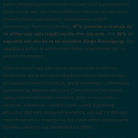
kartu i prodajnog predstavnika koji radi 24/7. Kada posetioci
dođu na vaš sajt, oni traže određene informacije i ako ih ne
pronađu brzo i jednostavno, jednostavno će otići
konkurenciji. Prema istraživanju,
47% posetilaca očekuje da
će učitavanje sajta trajati najviše dve sekunde
, dok
38% će
napustiti sajt ako im se ne dopadne dizajn ili navigacija
. Ovo
naglašava koliko je važno imati dobro organizovan sajt sa
jasnom strukturom.
Svaki poslovni sajt, bez obzira na industriju ili veličinu
kompanije, mora da sadrži određene ključne stranice koje
pružaju potrebne informacije, grade poverenje i usmeravaju
posetioce ka željenim akcijama. Ove stranice čine temelj
vašeg online identiteta i direktno utiču na korisničko
iskustvo, konverzije i ukupni uspeh vašeg digitalnog
prisustva. Bez ovih osnovnih elementa, vaš sajt će delovati
neprofesionalno i nepotpuno, što može odbiti potencijalne
klijente i umanjiti vaš kredibilitet na tržištu.