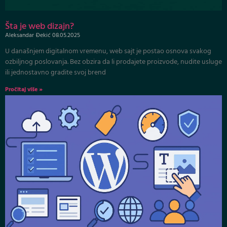
Šta je web dizajn?
Aleksandar Đekić
08.05.2025
U današnjem digitalnom vremenu, web sajt je postao osnova svakog
ozbiljnog poslovanja. Bez obzira da li prodajete proizvode, nudite usluge
ili jednostavno gradite svoj brend
Pročitaj više »