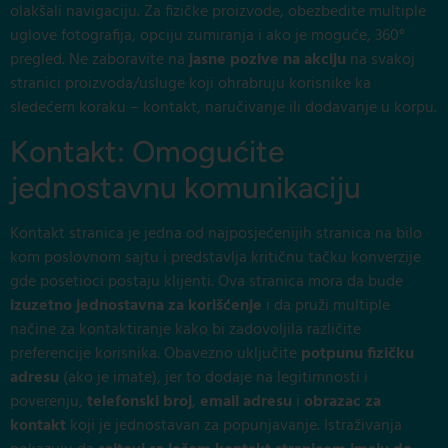
olakšali navigaciju. Za fizičke proizvode, obezbedite multiple
uglove fotografija, opciju zumiranja i ako je moguće, 360°
pregled. Ne zaboravite na
jasne pozive na akciju
na svakoj
stranici proizvoda/usluge koji ohrabruju korisnike ka
sledećem koraku – kontakt, naručivanje ili dodavanje u korpu.
Kontakt: Omogućite
jednostavnu komunikaciju
Kontakt stranica je jedna od najposjećenijih stranica na bilo
kom poslovnom sajtu i predstavlja kritičnu tačku konverzije
gde posetioci postaju klijenti. Ova stranica mora da bude
izuzetno jednostavna za korišćenje
i da pruži multiple
načine za kontaktiranje kako bi zadovoljila različite
preferencije korisnika. Obavezno uključite
potpunu fizičku
adresu
(ako je imate), jer to dodaje na legitimnosti i
poverenju,
telefonski broj
,
email adresu
i
obrazac za
kontakt
koji je jednostavan za popunjavanje. Istraživanja