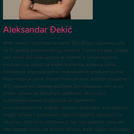
Aleksandar Đekić
Web creator i stručnjak za razvoj WordPress sajtova sa više
od 10 godina profesionalnog iskustva. Tokom karijere, izradio
sam preko 350 web sajtova za klijente iz Srbije, regiona i
inostranstva, radeći sa malim biznisima, korporacijama,
nevladinim organizacijama i individualnim preduzetnicima.
Moja misija je jasna: kreirati funkcionalne, estetski privlačne i
SEO sajtove koji donose rezultate.Specijalizovao sam se za
izradu sajtova na WordPress platformi, uključujući
kompleksne online prodavnice sa naprednim
funkcionalnostima. Svakom projektu pristupam individualno,
vodeći računa o poslovnim ciljevima klijenta, korisničkom
iskustvu i tehničkoj optimizaciji.Sajt nije uspešan samo ako
lepo izgleda mora i da se brzo učitava, bude vidljiv na Google-