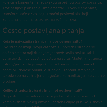
koje čine kamen temeljac svakog uspešnog poslovnog sajta.
Kroz pažljivo planiranje i implementaciju ovih elementata,
transformisaćete svoj sajt u moćni poslovni alat koji
konstantno radi na ostvarivanju vaših ciljeva.
Često postavljana pitanja
Koja je najvažnija stranica na poslovnom sajtu?
Sve stranice imaju svoju važnost, ali početna stranica se
obično smatra najkritičnijom jer predstavlja prvi utisak i
odrećuje da li će posetilac ostati na sajtu. Međutim, stranica
usluga/proizvoda je najvažnija za konverzije jer upravo tu
posetioci donose odluku o kupovini. Kontakt stranica je
takođe veoma važna jer omogućava komunikaciju i zatvaranje
prodaje.
Koliko stranica treba da ima moj poslovni sajt?
Ne postoji univerzalni odgovor jer broj stranica zavisi od
kompleksnosti vašeg biznisa i potreba ciljne publike. Osnovni