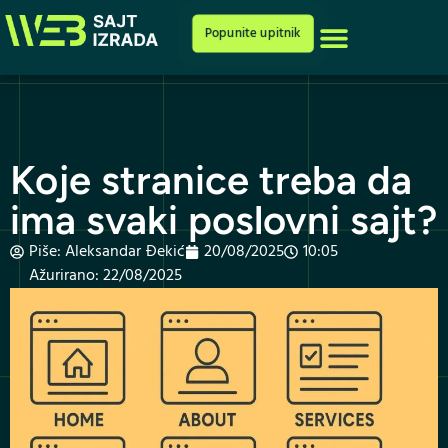
Cenovnik i ponuda
Popunite upitnik
Koje stranice treba da
ima svaki poslovni sajt?
Piše:
Aleksandar Đekić
20/08/2025
10:05
Ažurirano: 22/08/2025