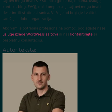
sajtovi mogu imati 5-7 stranica (početna, o nama, usluge,
kontakt, blog, FAQ), dok kompleksniji sajtovi mogu imati
desetine ili stotine stranica. Važnije od broja je kvalitet
sadržaja i dobra organizacija.
Ako vam je potrebna profesionalna pomoć, pogledajte naše
usluge izrade WordPress sajtova
ili nas
kontaktirajte
za
besplatnu konsultaciju.
Autor teksta: