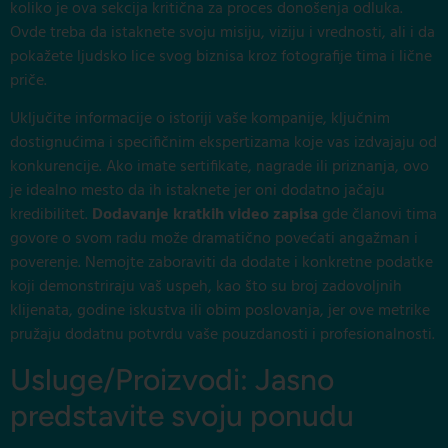
koliko je ova sekcija kritična za proces donošenja odluka.
Ovde treba da istaknete svoju misiju, viziju i vrednosti, ali i da
pokažete ljudsko lice svog biznisa kroz fotografije tima i lične
priče.
Uključite informacije o istoriji vaše kompanije, ključnim
dostignućima i specifičnim ekspertizama koje vas izdvajaju od
konkurencije. Ako imate sertifikate, nagrade ili priznanja, ovo
je idealno mesto da ih istaknete jer oni dodatno jačaju
kredibilitet.
Dodavanje kratkih video zapisa
gde članovi tima
govore o svom radu može dramatično povećati angažman i
poverenje. Nemojte zaboraviti da dodate i konkretne podatke
koji demonstriraju vaš uspeh, kao što su broj zadovoljnih
klijenata, godine iskustva ili obim poslovanja, jer ove metrike
pružaju dodatnu potvrdu vaše pouzdanosti i profesionalnosti.
Usluge/Proizvodi: Jasno
predstavite svoju ponudu