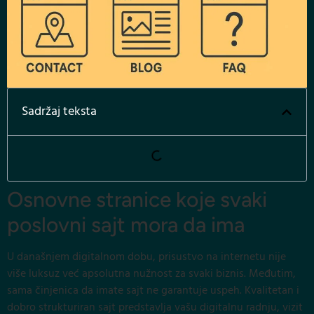
Sadržaj teksta
Osnovne stranice koje svaki
poslovni sajt mora da ima
U današnjem digitalnom dobu, prisustvo na internetu nije
više luksuz već apsolutna nužnost za svaki biznis. Međutim,
sama činjenica da imate sajt ne garantuje uspeh. Kvalitetan i
dobro strukturiran sajt predstavlja vašu digitalnu radnju, vizit