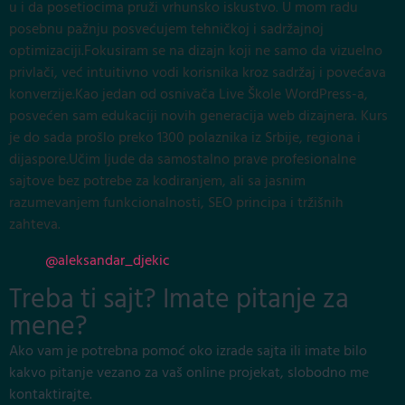
u i da posetiocima pruži vrhunsko iskustvo. U mom radu
posebnu pažnju posvećujem tehničkoj i sadržajnoj
optimizaciji.Fokusiram se na dizajn koji ne samo da vizuelno
privlači, već intuitivno vodi korisnika kroz sadržaj i povećava
konverzije.Kao jedan od osnivača Live Škole WordPress-a,
posvećen sam edukaciji novih generacija web dizajnera. Kurs
je do sada prošlo preko 1300 polaznika iz Srbije, regiona i
dijaspore.Učim ljude da samostalno prave profesionalne
sajtove bez potrebe za kodiranjem, ali sa jasnim
razumevanjem funkcionalnosti, SEO principa i tržišnih
zahteva.
@aleksandar_djekic
Treba ti sajt? Imate pitanje za
mene?
Ako vam je potrebna pomoć oko izrade sajta ili imate bilo
kakvo pitanje vezano za vaš online projekat, slobodno me
kontaktirajte.