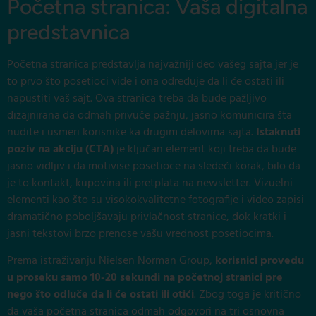
Početna stranica: Vaša digitalna
predstavnica
Početna stranica predstavlja najvažniji deo vašeg sajta jer je
to prvo što posetioci vide i ona određuje da li će ostati ili
napustiti vaš sajt. Ova stranica treba da bude pažljivo
dizajnirana da odmah privuče pažnju, jasno komunicira šta
nudite i usmeri korisnike ka drugim delovima sajta.
Istaknuti
poziv na akciju (CTA)
je ključan element koji treba da bude
jasno vidljiv i da motivise posetioce na sledeći korak, bilo da
je to kontakt, kupovina ili pretplata na newsletter. Vizuelni
elementi kao što su visokokvalitetne fotografije i video zapisi
dramatično poboljšavaju privlačnost stranice, dok kratki i
jasni tekstovi brzo prenose vašu vrednost posetiocima.
Prema istraživanju Nielsen Norman Group,
korisnici provedu
u proseku samo 10-20 sekundi na početnoj stranici pre
nego što odluče da li će ostati ili otići
. Zbog toga je kritično
da vaša početna stranica odmah odgovori na tri osnovna