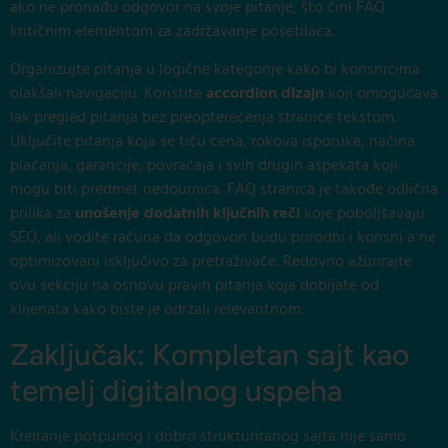
ako ne pronađu odgovor na svoje pitanje, što čini FAQ
kritičnim elementom za zadržavanje posetilaca.
Organizujte pitanja u logične kategorije kako bi korisnicima
olakšali navigaciju. Koristite
accordion dizajn
koji omogućava
lak pregled pitanja bez preopterećenja stranice tekstom.
Uključite pitanja koja se tiču cena, rokova isporuke, načina
plaćanja, garancije, povraćaja i svih drugih aspekata koji
mogu biti predmet nedoumica. FAQ stranica je takođe odlična
prilika za
unošenje dodatnih ključnih reči
koje poboljšavaju
SEO, ali vodite računa da odgovori budu prirodni i korisni a ne
optimizovani isključivo za pretraživače. Redovno ažurirajte
ovu sekciju na osnovu pravih pitanja koja dobijate od
klijenata kako biste je održali relevantnom.
Zaključak: Kompletan sajt kao
temelj digitalnog uspeha
Kreiranje potpunog i dobro strukturiranog sajta nije samo