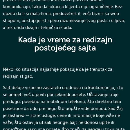
komunikaciju, tako da lokacija klijenta nije ograničenje. Bez
obzira da li si mala firma, preduzetnik ili veći biznis sa web
shopom, pristup je isti: prvo razumevanje tvog posla i ciljeva,
a tek onda dizajn i tehnička izrada.
Kada je vreme za redizajn
postojećeg sajta
Nekoliko situacija najjasnije pokazuje da je trenutak za
redizajn stigao.
Sajt deluje vizuelno zastarelo u odnosu na konkurenciju, i to
se primeti već u prvih par sekundi posete. Učitavanje traje
predugo, posebno na mobilnom telefonu, što direktno tera
posetioce da odu pre nego što uopšte vide ponudu. Sadržaj
je zastareo — stare usluge, cene ili informacije koje više ne
važe, što ostavlja utisak nebrige. Sajt ne donosi upite ili
porudžbine, iako ima posete, što znači da negde u toku puta