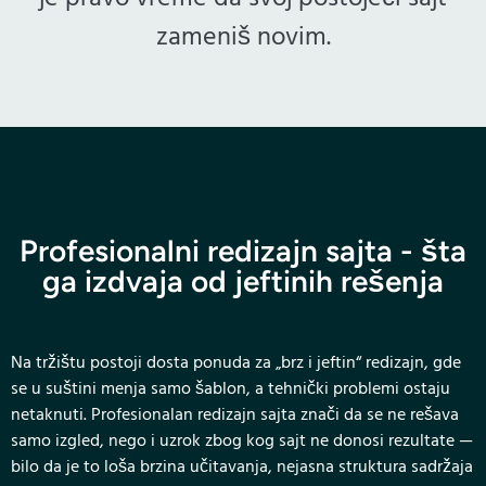
zameniš novim.
Profesionalni redizajn sajta - šta
ga izdvaja od jeftinih rešenja
Na tržištu postoji dosta ponuda za „brz i jeftin“ redizajn, gde
se u suštini menja samo šablon, a tehnički problemi ostaju
netaknuti. Profesionalan redizajn sajta znači da se ne rešava
samo izgled, nego i uzrok zbog kog sajt ne donosi rezultate —
bilo da je to loša brzina učitavanja, nejasna struktura sadržaja