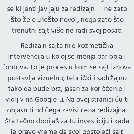
se klijenti javljaju za redizajn — ne zato
što žele „nešto novo“, nego zato što
trenutni sajt više ne radi svoj posao.
Redizajn sajta nije kozmetička
intervencija u kojoj se menja par boja i
fontova. To je proces u kom se sajt iznova
postavlja vizuelno, tehnički i sadržajno
tako da bude brz, jasan za korišćenje i
vidljiv na Google-u. Na ovoj stranici ću ti
objasniti od čega zavisi cena redizajna,
šta tačno dobijaš za tu investiciju i kada
je pravo vreme da svoj postojeći sajt