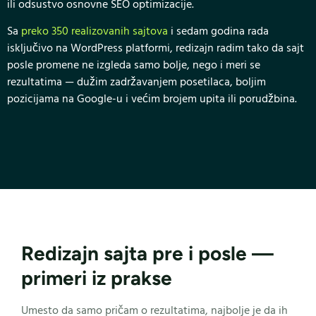
ili odsustvo osnovne SEO optimizacije.
Sa
preko 350 realizovanih sajtova
i sedam godina rada
isključivo na WordPress platformi, redizajn radim tako da sajt
posle promene ne izgleda samo bolje, nego i meri se
rezultatima — dužim zadržavanjem posetilaca, boljim
pozicijama na Google-u i većim brojem upita ili porudžbina.
Redizajn sajta pre i posle —
primeri iz prakse
Umesto da samo pričam o rezultatima, najbolje je da ih