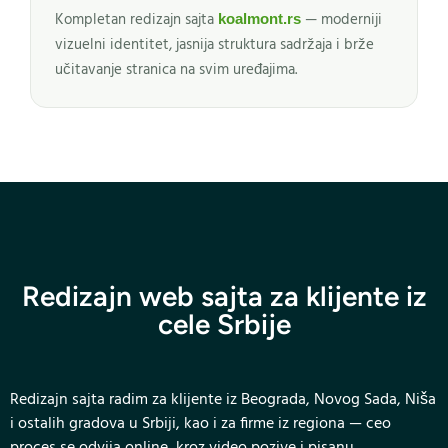
Kompletan redizajn sajta
— moderniji
koalmont.rs
vizuelni identitet, jasnija struktura sadržaja i brže
učitavanje stranica na svim uređajima.
Redizajn web sajta za klijente iz
cele Srbije
Redizajn sajta radim za klijente iz Beograda, Novog Sada, Niša
i ostalih gradova u Srbiji, kao i za firme iz regiona — ceo
proces se odvija online, kroz video pozive i pisanu