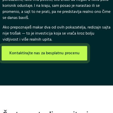
korisnik odustaje. I na kraju, sam posao je narastao ili se
promenio, a sajt to ne prati, pa ne predstavlja realno ono čime
se danas baviš.
Ako prepoznaješ makar dva od ovih pokazatelja, redizajn sajta
nije trošak — to je investicija koja se vraća kroz bolju
vidljivost i više realnih upita.
Kontaktirajte nas za besplatnu procenu