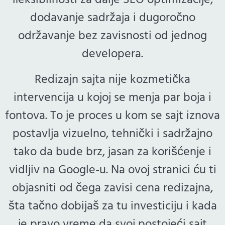
fleksibilnosti za dalje SEO optimizacije,
dodavanje sadržaja i dugoročno
održavanje bez zavisnosti od jednog
developera.
Redizajn sajta nije kozmetička
intervencija u kojoj se menja par boja i
fontova. To je proces u kom se sajt iznova
postavlja vizuelno, tehnički i sadržajno
tako da bude brz, jasan za korišćenje i
vidljiv na Google-u. Na ovoj stranici ću ti
objasniti od čega zavisi cena redizajna,
šta tačno dobijaš za tu investiciju i kada
je pravo vreme da svoj postojeći sajt