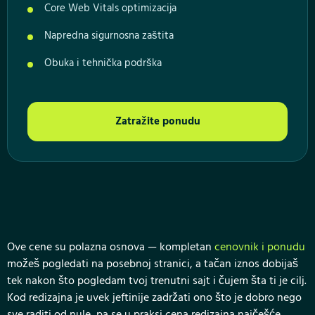
Core Web Vitals optimizacija
Napredna sigurnosna zaštita
Obuka i tehnička podrška
Zatražite ponudu
Ove cene su polazna osnova — kompletan
cenovnik i ponudu
možeš pogledati na posebnoj stranici, a tačan iznos dobijaš
tek nakon što pogledam tvoj trenutni sajt i čujem šta ti je cilj.
Kod redizajna je uvek jeftinije zadržati ono što je dobro nego
sve raditi od nule, pa se u praksi cena redizajna najčešće