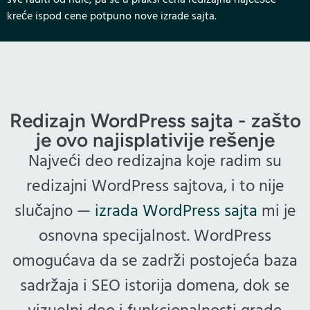
kreće ispod cene potpuno nove izrade sajta.
Redizajn WordPress sajta - zašto
je ovo najisplativije rešenje
Najveći deo redizajna koje radim su
redizajni WordPress sajtova, i to nije
slučajno —
izrada WordPress sajta
mi je
osnovna specijalnost. WordPress
omogućava da se zadrži postojeća baza
sadržaja i SEO istorija domena, dok se