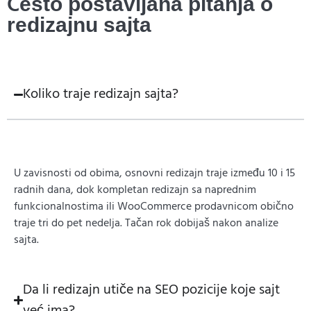
Često postavljana pitanja o
redizajnu sajta
Koliko traje redizajn sajta?
U zavisnosti od obima, osnovni redizajn traje između 10 i 15
radnih dana, dok kompletan redizajn sa naprednim
funkcionalnostima ili WooCommerce prodavnicom obično
traje tri do pet nedelja. Tačan rok dobijaš nakon analize
sajta.
Da li redizajn utiče na SEO pozicije koje sajt
već ima?