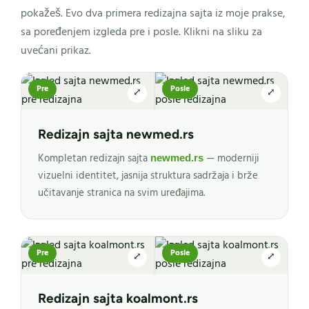
pokažeš. Evo dva primera redizajna sajta iz moje prakse,
sa poređenjem izgleda pre i posle. Klikni na sliku za
uvećani prikaz.
Pre
Posle
⤢
⤢
Redizajn sajta newmed.rs
Kompletan redizajn sajta
— moderniji
newmed.rs
vizuelni identitet, jasnija struktura sadržaja i brže
učitavanje stranica na svim uređajima.
Pre
Posle
⤢
⤢
Redizajn sajta koalmont.rs