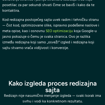
posetilac za par sekundi shvati čime se baviš i kako da te
kontaktira.
Kod redizajna postojećeg sajta uvek radim i tehničku stranu
— čist kod, optimizovane slike, ispravno podešene naslove i
meta opise, kao i osnovnu
SEO optimizaciju
koja Google-u
jasno pokazuje o čemu je svaka stranica. Ovo je razlika
između redizajna koji samo „osveži“ izgled i redizajna koji
sajtu stvarno vraća vidljivost i konverzije.
Kako izgleda proces redizajna
sajta
Redizajn nije nasumično menjanje izgleda — svaki korak ima
svrhu i vodi ka konkretnom rezultatu.