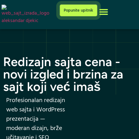
Cenovnik i ponuda
Popunite upitnik
Redizajn sajta cena -
novi izgled i brzina za
sajt koji već imaš
Profesionalan redizajn
web sajta i WordPress
prezentacija —
moderan dizajn, brže
učitavanje i SEO