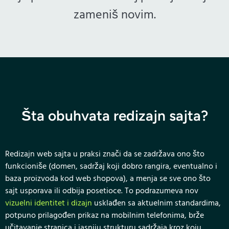
zameniš novim.
Šta obuhvata redizajn sajta?
Redizajn web sajta u praksi znači da se zadržava ono što
funkcioniše (domen, sadržaj koji dobro rangira, eventualno i
baza proizvoda kod web shopova), a menja se sve ono što
sajt usporava ili odbija posetioce. To podrazumeva nov
vizuelni identitet i dizajn
usklađen sa aktuelnim standardima,
potpuno prilagođen prikaz na mobilnim telefonima, brže
učitavanje stranica i jasniju strukturu sadržaja kroz koju