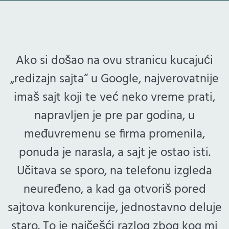
Ako si došao na ovu stranicu kucajući
„redizajn sajta“ u Google, najverovatnije
imaš sajt koji te već neko vreme prati,
napravljen je pre par godina, u
međuvremenu se firma promenila,
ponuda je narasla, a sajt je ostao isti.
Učitava se sporo, na telefonu izgleda
neuređeno, a kad ga otvoriš pored
sajtova konkurencije, jednostavno deluje
staro. To je najčešći razlog zbog kog mi