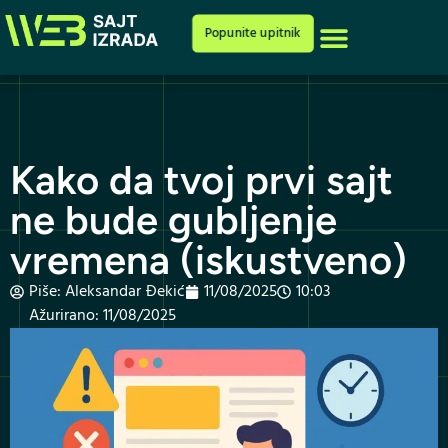
Cenovnik i ponuda
Popunite upitnik
Kako da tvoj prvi sajt
ne bude gubljenje
vremena (iskustveno)
Piše:
Aleksandar Đekić
11/08/2025
10:03
Ažurirano: 11/08/2025