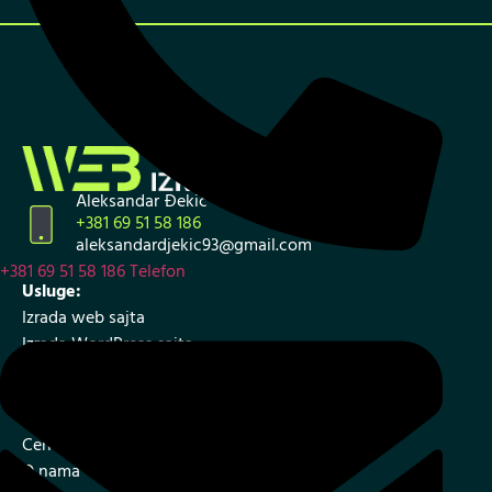
Aleksandar Đekić
+381 69 51 58 186
aleksandardjekic93@gmail.com
+381 69 51 58 186
Telefon
Usluge:
Izrada web sajta
Izrada WordPress sajta
Izrada internet prodavnice
SEO – optimizacija web sajta
Cenovnik i ponuda
O nama