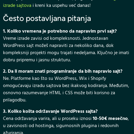
izrade sajtova
i kreni ka uspehu već danas!
Često postavljana pitanja
1. Koliko vremena je potrebno da napravim prvi sajt?
Vreme izrade zavisi od kompleksnosti. Jednostavan
WordPress sajt možeš napraviti za nekoliko dana, dok
kompleksniji projekti mogu trajati nedeljama. Ključno je imati
dobru pripremu i jasnu strukturu.
2. Da li moram znati programiranje da bih napravio sajt?
Ne. Platforme kao što su WordPress, Wix i Shopify
omogućavaju izradu sajtova bez ikakvog kodiranja. Međutim,
osnovno razumevanje HTML i CSS može biti korisno za
prilagodbu.
3. Koliko košta održavanje WordPress sajta?
Cena održavanja varira, ali u proseku iznosi
10-50€ mesečno
,
u zavisnosti od hostinga, sigurnosnih plugina i redovnih
ažuriranja.