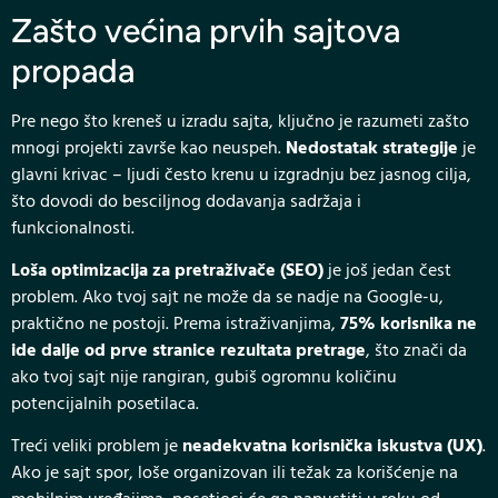
Zašto većina prvih sajtova
propada
Pre nego što kreneš u izradu sajta, ključno je razumeti zašto
mnogi projekti završe kao neuspeh.
Nedostatak strategije
je
glavni krivac – ljudi često krenu u izgradnju bez jasnog cilja,
što dovodi do besciljnog dodavanja sadržaja i
funkcionalnosti.
Loša optimizacija za pretraživače (SEO)
je još jedan čest
problem. Ako tvoj sajt ne može da se nadje na Google-u,
praktično ne postoji. Prema istraživanjima,
75% korisnika ne
ide dalje od prve stranice rezultata pretrage
, što znači da
ako tvoj sajt nije rangiran, gubiš ogromnu količinu
potencijalnih posetilaca.
Treći veliki problem je
neadekvatna korisnička iskustva (UX)
.
Ako je sajt spor, loše organizovan ili težak za korišćenje na