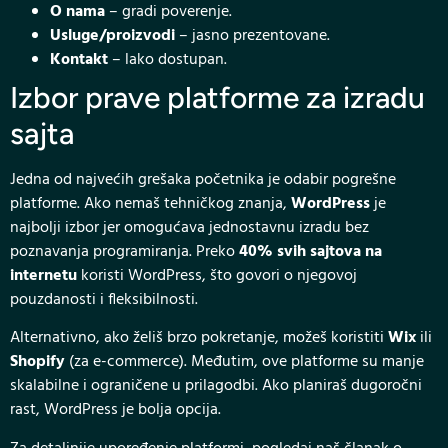
O nama
– gradi poverenje.
Usluge/proizvodi
– jasno prezentovane.
Kontakt
– lako dostupan.
Izbor prave platforme za izradu
sajta
Jedna od najvećih grešaka početnika je odabir pogrešne
platforme. Ako nemaš tehničkog znanja,
WordPress
je
najbolji izbor jer omogućava jednostavnu izradu bez
poznavanja programiranja. Preko
40% svih sajtova na
internetu
koristi WordPress, što govori o njegovoj
pouzdanosti i fleksibilnosti.
Alternativno, ako želiš brzo pokretanje, možeš koristiti
Wix
ili
Shopify
(za e-commerce). Međutim, ove platforme su manje
skalabilne i ograničene u prilagodbi. Ako planiraš dugoročni
rast, WordPress je bolja opcija.