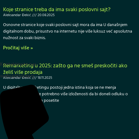
Koje stranice treba da ima svaki poslovni sajt?
Aleksandar Đekić
20.08.2025
Osnovne stranice koje svaki poslovni sajt mora da ima U današnjem
digitalnom dobu, prisustvo na internetu nije više luksuz već apsolutna
nužnost za svaki biznis.
Pročitaj više »
Kontaktirajte nas
Remarketing u 2025: zašto ga ne smeš preskočiti ako
želiš više prodaja
websajtizrada.rs
Aleksandar Đekić
18.11.2025
U digitalnom marketingu postoji jedna istina koja se ne menja
godinama: ljudima je potrebno više izloženosti da bi doneli odluku o
kupovini. Zamislite da posetite
Pročitaj više »