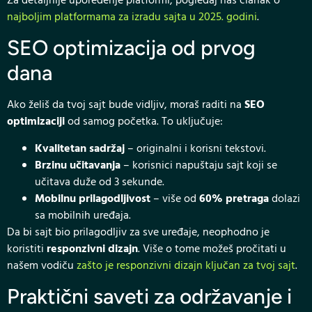
Za detaljnije upoređenje platformi, pogledaj naš članak o
najboljim platformama za izradu sajta u 2025. godini
.
SEO optimizacija od prvog
dana
Ako želiš da tvoj sajt bude vidljiv, moraš raditi na
SEO
optimizaciji
od samog početka. To uključuje:
Kvalitetan sadržaj
– originalni i korisni tekstovi.
Brzinu učitavanja
– korisnici napuštaju sajt koji se
učitava duže od 3 sekunde.
Mobilnu prilagodljivost
– više od
60% pretraga
dolazi
sa mobilnih uređaja.
Da bi sajt bio prilagodljiv za sve uređaje, neophodno je
koristiti
responzivni dizajn
. Više o tome možeš pročitati u
našem vodiču
zašto je responzivni dizajn ključan za tvoj sajt
.
Praktični saveti za održavanje i