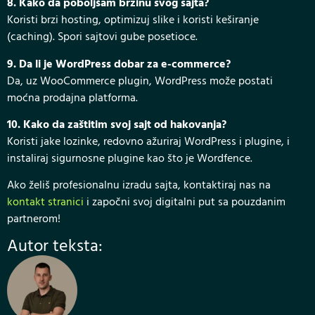
8. Kako da poboljšam brzinu svog sajta?
Koristi brzi hosting, optimizuj slike i koristi keširanje
(caching). Spori sajtovi gube posetioce.
9. Da li je WordPress dobar za e-commerce?
Da, uz WooCommerce plugin, WordPress može postati
moćna prodajna platforma.
10. Kako da zaštitim svoj sajt od hakovanja?
Koristi jake lozinke, redovno ažuriraj WordPress i plugine, i
instaliraj sigurnosne plugine kao što je Wordfence.
Ako želiš profesionalnu izradu sajta, kontaktiraj nas na
kontakt stranici
i započni svoj digitalni put sa pouzdanim
partnerom!
Autor teksta: