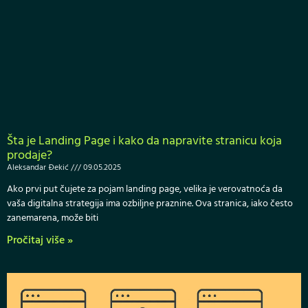
Šta je Landing Page i kako da napravite stranicu koja
prodaje?
Aleksandar Đekić
09.05.2025
Ako prvi put čujete za pojam landing page, velika je verovatnoća da
vaša digitalna strategija ima ozbiljne praznine. Ova stranica, iako često
zanemarena, može biti
Pročitaj više »