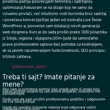
posebnu pažnju posvećujem tehničkoj i sadržajnoj
optimizaciji.Fokusiram se na dizajn koji ne samo da
vizuelno privlači, već intuitivno vodi korisnika kroz sadržaj
i povećava konverzije.Kao jedan od osnivača Live Škole
WordPress-a, posvećen sam edukaciji novih generacija
web dizajnera. Kurs je do sada prošlo preko 1300 polaznika
iz Srbije, regiona i dijaspore.Učim ljude da samostalno
prave profesionalne sajtove bez potrebe za kodiranjem,
ali sa jasnim razumevanjem funkcionalnosti, SEO principa i
tržišnih zahteva.
@aleksandar_djekic
Treba ti sajt? Imate pitanje za
mene?
Ako vam je potrebna pomoć oko izrade sajta ili imate bilo
kakvo pitanje vezano za vaš online projekat, slobodno me
kontaktirajte.
Ovde sam da vam pružim profesionalnu podršku i odgovorim
na sva vaša pitanja.
Hajde da zajedno kreiramo rešenje koje odgovara vašim
potrebama i ciljevima!