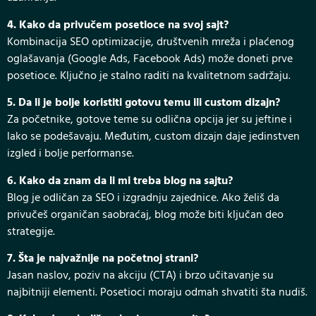
4. Kako da privučem posetioce na svoj sajt?
Kombinacija SEO optimizacije, društvenih mreža i plaćenog
oglašavanja (Google Ads, Facebook Ads) može doneti prve
posetioce. Ključno je stalno raditi na kvalitetnom sadržaju.
5. Da li je bolje koristiti gotovu temu ili custom dizajn?
Za početnike, gotove teme su odlična opcija jer su jeftine i
lako se podešavaju. Međutim, custom dizajn daje jedinstven
izgled i bolje performanse.
6. Kako da znam da li mi treba blog na sajtu?
Blog je odličan za SEO i izgradnju zajednice. Ako želiš da
privučeš organičan saobraćaj, blog može biti ključan deo
strategije.
7. Šta je najvažnije na početnoj strani?
Jasan naslov, poziv na akciju (CTA) i brzo učitavanje su
najbitniji elementi. Posetioci moraju odmah shvatiti šta nudiš.