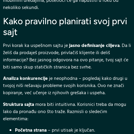
mobilnim uređajima, posetioci će ga napustiti u roku od
nekoliko sekundi.
Kako pravilno planirati svoj prvi
sajt
Prvi korak ka uspešnom sajtu je
jasno definisanje ciljeva
. Da li
želiš da prodaješ proizvode, privlačiš klijente ili deliš
informacije? Bez jasnog odgovora na ovo pitanje, tvoj sajt će
biti samo skup statičkih stranica bez svrhe.
Analiza konkurencije
je neophodna – pogledaj kako drugi u
tvojoj niši rešavaju probleme svojih korisnika. Ovo ne znači
kopiranje, već učenje iz njihovih grešaka i uspeha.
Struktura sajta
mora biti intuitivna. Korisnici treba da mogu
lako da pronađu ono što traže. Razmisli o sledećim
elementima:
Početna strana
– prvi utisak je ključan.