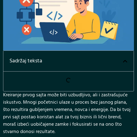
Sadržaj teksta
Kreiranje prvog sajta može biti uzbudljivo, ali i zastrašujuće
iskustvo. Mnogi početnici ulaze u proces bez jasnog plana,
što rezultira gubljenjem vremena, novca i energije. Da bi tvoj
prvi sajt postao koristan alat za tvoj biznis ili lični brend,
moraš izbeći uobičajene zamke i fokusirati se na ono što
stvarno donosi rezultate.