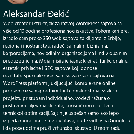
Aleksandar Đekić
Web creator i stručnjak za razvoj WordPress sajtova sa
više od 10 godina profesionalnog iskustva. Tokom karijere,
izradio sam preko 350 web sajtova za klijente iz Srbije,
regiona i inostranstva, radeći sa malim biznisima,
korporacijama, nevladinim organizacijama i individualnim
preduzetnicima. Moja misija je jasna: kreirati funkcionalne,
estetski privlačne i SEO sajtove koji donose
rezultate.Specijalizovao sam se za izradu sajtova na
WordPress platformi, uključujući kompleksne online
prodavnice sa naprednim funkcionalnostima. Svakom
projektu pristupam individualno, vodeći računa o
poslovnim ciljevima klijenta, korisničkom iskustvu i
tehničkoj optimizaciji.Sajt nije uspešan samo ako lepo
izgleda mora i da se brzo učitava, bude vidljiv na Google-u
i da posetiocima pruži vrhunsko iskustvo. U mom radu