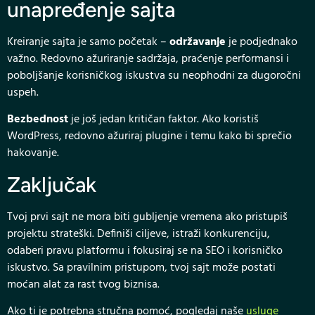
unapređenje sajta
Kreiranje sajta je samo početak –
održavanje
je podjednako
važno. Redovno ažuriranje sadržaja, praćenje performansi i
poboljšanje korisničkog iskustva su neophodni za dugoročni
uspeh.
Bezbednost
je još jedan kritičan faktor. Ako koristiš
WordPress, redovno ažuriraj plugine i temu kako bi sprečio
hakovanje.
Zaključak
Tvoj prvi sajt ne mora biti gubljenje vremena ako pristupiš
projektu strateški. Definiši ciljeve, istraži konkurenciju,
odaberi pravu platformu i fokusiraj se na SEO i korisničko
iskustvo. Sa pravilnim pristupom, tvoj sajt može postati
moćan alat za rast tvog biznisa.
Ako ti je potrebna stručna pomoć, pogledaj naše
usluge